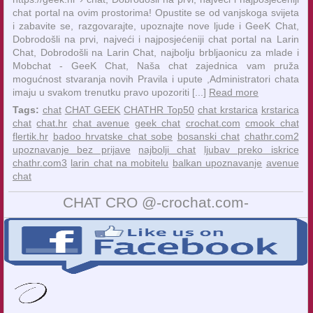
chat portal na ovim prostorima! Opustite se od vanjskoga svijeta
i zabavite se, razgovarajte, upoznajte nove ljude i GeeK Chat,
Dobrodošli na prvi, najveći i najposjećeniji chat portal na Larin
Chat, Dobrodošli na Larin Chat, najbolju brbljaonicu za mlade i
Mobchat - GeeK Chat, Naša chat zajednica vam pruža
mogućnost stvaranja novih Pravila i upute ,Administratori chata
imaju u svakom trenutku pravo upozoriti [...]
Read more
Tags:
chat
CHAT GEEK
CHATHR Top50
chat krstarica
krstarica
chat
chat.hr
chat avenue
geek chat
crochat.com
cmook chat
flertik.hr
badoo hrvatske chat sobe
bosanski chat
chathr.com2
upoznavanje bez prijave
najbolji chat
ljubav preko iskrice
chathr.com3
larin chat na mobitelu
balkan upoznavanje
avenue
chat
CHAT CRO @-crochat.com-