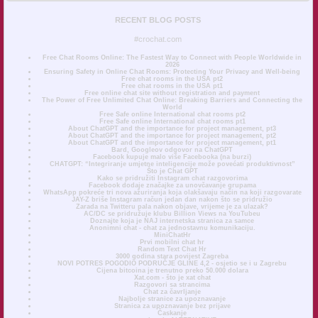
RECENT BLOG POSTS
#crochat.com
Free Chat Rooms Online: The Fastest Way to Connect with People Worldwide in
2026
Ensuring Safety in Online Chat Rooms: Protecting Your Privacy and Well-being
Free chat rooms in the USA pt2
Free chat rooms in the USA pt1
Free online chat site without registration and payment
The Power of Free Unlimited Chat Online: Breaking Barriers and Connecting the
World
Free Safe online International chat rooms pt2
Free Safe online International chat rooms pt1
About ChatGPT and the importance for project management, pt3
About ChatGPT and the importance for project management, pt2
About ChatGPT and the importance for project management, pt1
Bard, Googleov odgovor na ChatGPT
Facebook kupuje malo više Facebooka (na burzi)
CHATGPT: “Integriranje umjetne inteligencije može povećati produktivnost”
Što je Chat GPT
Kako se pridružiti Instagram chat razgovorima
Facebook dodaje značajke za unovčavanje grupama
WhatsApp pokreće tri nova ažuriranja koja olakšavaju način na koji razgovarate
JAY-Z briše Instagram račun jedan dan nakon što se pridružio
Zarada na Twitteru pala nakon objave, vrijeme je za ulazak?
AC/DC se pridružuje klubu Billion Views na YouTubeu
Doznajte koja je NAJ internetska stranica za samce
Anonimni chat - chat za jednostavnu komunikaciju.
MiniChatHr
Prvi mobilni chat hr
Random Text Chat Hr
3000 godina stara povijest Zagreba
NOVI POTRES POGODIO PODRUČJE GLINE 4,2 - osjetio se i u Zagrebu
Cijena bitcoina je trenutno preko 50.000 dolara
Xat.com - što je xat chat
Razgovori sa strancima
Chat za čavrljanje
Najbolje stranice za upoznavanje
Stranica za upoznavanje bez prijave
Časkanje