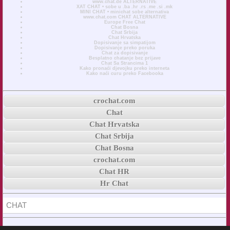
www.chat.de ALTERNATIVE
XAT CHAT • sobe u .ba .hr .rs .me .si .mk
MINI CHAT • minichat sobe alternativa
www.chat.com CHAT ALTERNATIVE
Europe Free Chat
Chat Bosna
Chat Srbija
Chat Hrvatska
Dopisivanje sa simpatijom
Dopisivanje preko poruka
Chat za dopisivanje
Besplatno chatanje bez prijave
Chat Sa Strancima 1
Kako pronaći djevojku preko interneta
Kako naći curu preko Facebooka
crochat.com
Chat
Chat Hrvatska
Chat Srbija
Chat Bosna
crochat.com
Chat HR
Hr Chat
CHAT
© 2026 crochat.com * Free Safe Chat Rooms Online With No Registration •
ABOUT
: