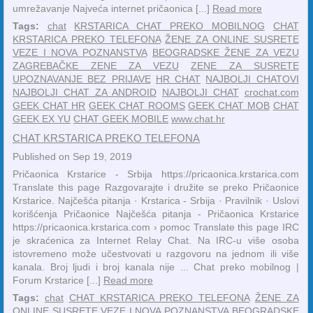
umrežavanje Najveća internet pričaonica [...]
Read more
Tags:
chat
KRSTARICA CHAT PREKO MOBILNOG
CHAT
KRSTARICA PREKO TELEFONA
ŽENE ZA ONLINE SUSRETE
VEZE I NOVA POZNANSTVA
BEOGRADSKE ŽENE ZA VEZU
ZAGREBAČKE ZENE ZA VEZU
ZENE ZA SUSRETE
UPOZNAVANJE BEZ PRIJAVE
HR CHAT
NAJBOLJI CHATOVI
NAJBOLJI CHAT ZA ANDROID
NAJBOLJI CHAT
crochat.com
GEEK CHAT HR
GEEK CHAT ROOMS
GEEK CHAT MOB
CHAT
GEEK EX YU
CHAT GEEK MOBILE
www.chat.hr
CHAT KRSTARICA PREKO TELEFONA
Published on Sep 19, 2019
Pričaonica Krstarice - Srbija https://pricaonica.krstarica.com
Translate this page Razgovarajte i družite se preko Pričaonice
Krstarice. ‎Najčešća pitanja · ‎Krstarica - Srbija · ‎Pravilnik · ‎Uslovi
korišćenja Pričaonice Najčešća pitanja - Pričaonica Krstarice
https://pricaonica.krstarica.com › pomoc Translate this page IRC
je skraćenica za Internet Relay Chat. Na IRC-u više osoba
istovremeno može učestvovati u razgovoru na jednom ili više
kanala. Broj ljudi i broj kanala nije ... Chat preko mobilnog |
Forum Krstarice [...]
Read more
Tags:
chat
CHAT KRSTARICA PREKO TELEFONA
ŽENE ZA
ONLINE SUSRETE
VEZE I NOVA POZNANSTVA
BEOGRADSKE