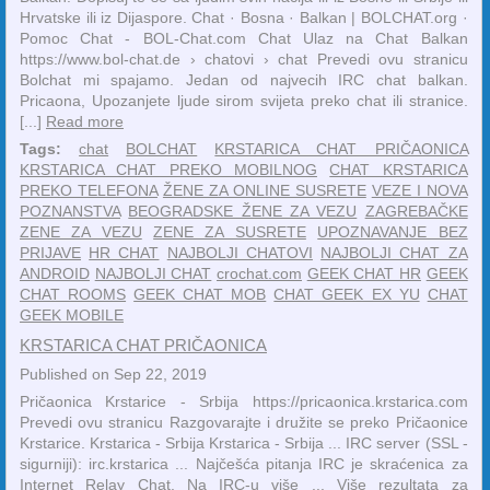
Hrvatske ili iz Dijaspore. ‎Chat · ‎Bosna · ‎Balkan | BOLCHAT.org ·
‎Pomoc Chat - BOL-Chat.com Chat Ulaz na Chat Balkan
https://www.bol-chat.de › chatovi › chat Prevedi ovu stranicu
Bolchat mi spajamo. Jedan od najvecih IRC chat balkan.
Pricaona, Upozanjete ljude sirom svijeta preko chat ili stranice.
[...]
Read more
Tags:
chat
BOLCHAT
KRSTARICA CHAT PRIČAONICA
KRSTARICA CHAT PREKO MOBILNOG
CHAT KRSTARICA
PREKO TELEFONA
ŽENE ZA ONLINE SUSRETE
VEZE I NOVA
POZNANSTVA
BEOGRADSKE ŽENE ZA VEZU
ZAGREBAČKE
ZENE ZA VEZU
ZENE ZA SUSRETE
UPOZNAVANJE BEZ
PRIJAVE
HR CHAT
NAJBOLJI CHATOVI
NAJBOLJI CHAT ZA
ANDROID
NAJBOLJI CHAT
crochat.com
GEEK CHAT HR
GEEK
CHAT ROOMS
GEEK CHAT MOB
CHAT GEEK EX YU
CHAT
GEEK MOBILE
KRSTARICA CHAT PRIČAONICA
Published on Sep 22, 2019
Pričaonica Krstarice - Srbija https://pricaonica.krstarica.com
Prevedi ovu stranicu Razgovarajte i družite se preko Pričaonice
Krstarice. Krstarica - Srbija Krstarica - Srbija ... IRC server (SSL -
sigurniji): irc.krstarica ... Najčešća pitanja IRC je skraćenica za
Internet Relay Chat. Na IRC-u više ... Više rezultata za