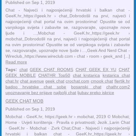
Published on Sep 1, 2019
Chat - Najveći i najposjećeniji hrvatski i balkan chat -
GeeK.hr,,https://geek.hr › chat,,Dobrodošli na prvi, najveći i
najposjećeniji chat portal na ovim prostorima! Opustite se od
vanjskoga svijeta i zabavite se, razgovarajte, upoznajte nove
ljude i ...,Mobchat - GeeK.hr,,https://geek.hr ›
mobchat,,Dobrodošli na prvi, najveći i najposjećeniji chat portal
na ovim prostorima! Opustite se od vanjskoga svijeta i zabavite
se, razgovarajte, upoznajte nove ljude i ...,Geek And Nerd Chat -
Wireclub,,https://www.wireclub.com › chat › room › geek_and [...]
Read more
Tags:
chat
GEEK CHAT ROOMS
CHAT GEEK EX YU
CHAT
GEEK MOBILE
CHATHR Top50
chat krstarica
krstarica chat
chat.hr
chat avenue
geek chat
crochat.com
cmook chat
flertik.hr
badoo hrvatske chat sobe
bosanski chat
chathr.com2
upoznavanje bez prijave
najbolji chat
ljubav preko iskrice
GEEK CHAT MOB
Published on Sep 1, 2019
Mobchat - GeeK.hr, https://geek.hr › mobchat, 2019 © Mobchat;
Home · Uvjeti korištenja · Pravila o privatnosti; Jezik.,‎Larin Chat
· ‎GeeK.hr - Mobchat · ‎Zvrk Chat,Chat - Najveći i najposjećeniji
hrvatski i balkan chat - GeeK.hr,,https://geek.hr ›