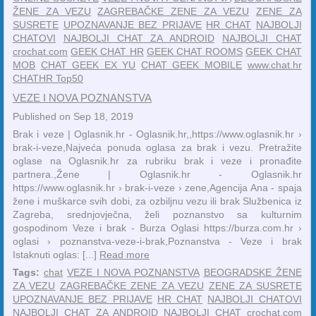
ŽENE ZA VEZU
ZAGREBAČKE ZENE ZA VEZU
ZENE ZA
SUSRETE
UPOZNAVANJE BEZ PRIJAVE
HR CHAT
NAJBOLJI
CHATOVI
NAJBOLJI CHAT ZA ANDROID
NAJBOLJI CHAT
crochat.com
GEEK CHAT HR
GEEK CHAT ROOMS
GEEK CHAT
MOB
CHAT GEEK EX YU
CHAT GEEK MOBILE
www.chat.hr
CHATHR Top50
VEZE I NOVA POZNANSTVA
Published on Sep 18, 2019
Brak i veze | Oglasnik.hr - Oglasnik.hr,,https://www.oglasnik.hr ›
brak-i-veze,Najveća ponuda oglasa za brak i vezu. Pretražite
oglase na Oglasnik.hr za rubriku brak i veze i pronađite
partnera.,Žene | Oglasnik.hr - Oglasnik.hr
https://www.oglasnik.hr › brak-i-veze › zene,Agencija Ana - spaja
žene i muškarce svih dobi, za ozbiljnu vezu ili brak Službenica iz
Zagreba, srednjovječna, želi poznanstvo sa kulturnim
gospodinom Veze i brak - Burza Oglasi https://burza.com.hr ›
oglasi › poznanstva-veze-i-brak,Poznanstva - Veze i brak
Istaknuti oglas: [...]
Read more
Tags:
chat
VEZE I NOVA POZNANSTVA
BEOGRADSKE ŽENE
ZA VEZU
ZAGREBAČKE ZENE ZA VEZU
ZENE ZA SUSRETE
UPOZNAVANJE BEZ PRIJAVE
HR CHAT
NAJBOLJI CHATOVI
NAJBOLJI CHAT ZA ANDROID
NAJBOLJI CHAT
crochat.com