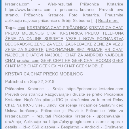
krstarica.com » Web-rezultati Pričaonica Krstarice
https://www.krstarica.com › pricaonica-krstarice Prevedi ovu
stranicu Pričaonica Krstarice. Foto: Krstarica. Preuzmite
aplikaciju najveće pričaonice u Srbiji. Slobodno [...]
Read more
Tags:
chat
KRSTARICA CHAT PRIČAONICA
KRSTARICA CHAT
PREKO MOBILNOG
CHAT KRSTARICA PREKO TELEFONA
ŽENE ZA ONLINE SUSRETE
VEZE I NOVA POZNANSTVA
BEOGRADSKE ŽENE ZA VEZU
ZAGREBAČKE ZENE ZA VEZU
ZENE ZA SUSRETE
UPOZNAVANJE BEZ PRIJAVE
HR CHAT
NAJBOLJI CHATOVI
NAJBOLJI CHAT ZA ANDROID
NAJBOLJI
CHAT
crochat.com
GEEK CHAT HR
GEEK CHAT ROOMS
GEEK
CHAT MOB
CHAT GEEK EX YU
CHAT GEEK MOBILE
KRSTARICA CHAT PREKO MOBILNOG
Published on Sep 22, 2019
Pričaonica Krstarice - Srbija https://pricaonica.krstarica.com
Prevedi ovu stranicu Razgovarajte i družite se preko Pričaonice
Krstarice. Najčešća pitanja IRC je skraćenica za Internet Relay
Chat. Na IRC-u više.. Uslovi korišćenja Pričaonice Sastavni deo
Uslova korišćenja Pričaonice je Pravilnik Pričaonice. Više za
krstarica.com » rezultati Pričaonica Krstarice - upoznavanje i
druženje, Aplikacije na https://play.google.com › store › apps ›
details › id=c ‎560 glasova - ‎Besplatno - ‎Android - ‎Društveno