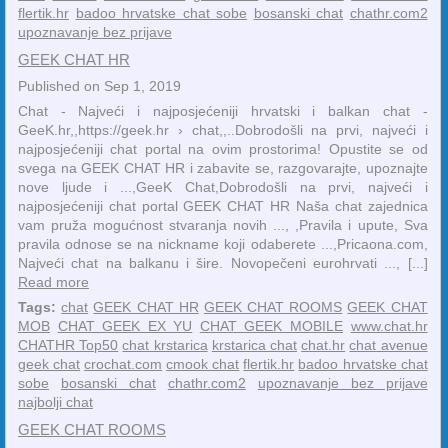
flertik.hr
badoo hrvatske chat sobe
bosanski chat
chathr.com2
upoznavanje bez prijave
GEEK CHAT HR
Published on Sep 1, 2019
Chat - Najveći i najposjećeniji hrvatski i balkan chat -
GeeK.hr,,https://geek.hr › chat,,..Dobrodošli na prvi, najveći i
najposjećeniji chat portal na ovim prostorima! Opustite se od
svega na GEEK CHAT HR i zabavite se, razgovarajte, upoznajte
nove ljude i ...,GeeK Chat,Dobrodošli na prvi, najveći i
najposjećeniji chat portal GEEK CHAT HR Naša chat zajednica
vam pruža mogućnost stvaranja novih ..., ,Pravila i upute, Sva
pravila odnose se na nickname koji odaberete ...,Pricaona.com,
Najveći chat na balkanu i šire. Novopečeni eurohrvati ..., [...]
Read more
Tags:
chat
GEEK CHAT HR
GEEK CHAT ROOMS
GEEK CHAT
MOB
CHAT GEEK EX YU
CHAT GEEK MOBILE
www.chat.hr
CHATHR Top50
chat krstarica
krstarica chat
chat.hr
chat avenue
geek chat
crochat.com
cmook chat
flertik.hr
badoo hrvatske chat
sobe
bosanski chat
chathr.com2
upoznavanje bez prijave
najbolji chat
GEEK CHAT ROOMS