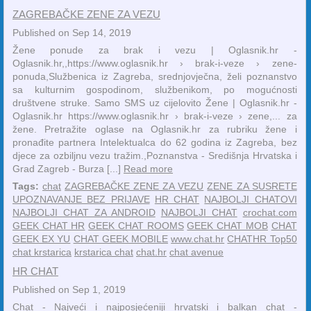
ZAGREBAČKE ZENE ZA VEZU
Published on Sep 14, 2019
Žene ponude za brak i vezu | Oglasnik.hr -
Oglasnik.hr,,https://www.oglasnik.hr › brak-i-veze › zene-
ponuda,Službenica iz Zagreba, srednjovječna, želi poznanstvo
sa kulturnim gospodinom, službenikom, po mogućnosti
društvene struke. Samo SMS uz cijelovito Žene | Oglasnik.hr -
Oglasnik.hr https://www.oglasnik.hr › brak-i-veze › zene,... za
žene. Pretražite oglase na Oglasnik.hr za rubriku žene i
pronađite partnera Intelektualca do 62 godina iz Zagreba, bez
djece za ozbiljnu vezu tražim.,Poznanstva - Središnja Hrvatska i
Grad Zagreb - Burza [...]
Read more
Tags:
chat
ZAGREBAČKE ZENE ZA VEZU
ZENE ZA SUSRETE
UPOZNAVANJE BEZ PRIJAVE
HR CHAT
NAJBOLJI CHATOVI
NAJBOLJI CHAT ZA ANDROID
NAJBOLJI CHAT
crochat.com
GEEK CHAT HR
GEEK CHAT ROOMS
GEEK CHAT MOB
CHAT
GEEK EX YU
CHAT GEEK MOBILE
www.chat.hr
CHATHR Top50
chat krstarica
krstarica chat
chat.hr
chat avenue
HR CHAT
Published on Sep 1, 2019
Chat - Najveći i najposjećeniji hrvatski i balkan chat -