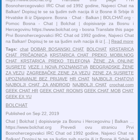
Bosnohercegovakci IRC Chat od 1992 godine, Najveci Chat na
Balkan! Dopisuj te se sa ljudim svih nacija ili iz Bosne ili Srbije ili
Hrvatske ili iz Dijaspore. ‎Bosna · ‎Chat · ‎Balkan | BOLCHAT.org ·
‎Pomoc Bosna - Chat | Bolchat | dopisivanje za Bosnu i
Hercegovinu https://www.bolchat.org › bosna Translate this page
Prvi Bosnohercegovakci IRC Chat od 1992 godine, Najveci Chat
na Balkan! Dopisuj te se sa ljudim svih nacija ili iz [...]
Read more
Tags:
chat
DOBAR BOSANSKI CHAT
BOLCHAT
KRSTARICA
CHAT PRIČAONICA
KRSTARICA CHAT PREKO MOBILNOG
CHAT KRSTARICA PREKO TELEFONA
ŽENE ZA ONLINE
SUSRETE
VEZE I NOVA POZNANSTVA
BEOGRADSKE ŽENE
ZA VEZU
ZAGREBAČKE ZENE ZA VEZU
ZENE ZA SUSRETE
UPOZNAVANJE BEZ PRIJAVE
HR CHAT
NAJBOLJI CHATOVI
NAJBOLJI CHAT ZA ANDROID
NAJBOLJI CHAT
crochat.com
GEEK CHAT HR
GEEK CHAT ROOMS
GEEK CHAT MOB
CHAT
GEEK EX YU
BOLCHAT
Published on Sep 22, 2019
Chat | Bolchat | dopisivanje za Bosnu i Hercegovinu | Balkan ...
https://www.bolchat.org Prevedi ovu stranicu Prvi
Bosnohercegovakci IRC Chat od 1992 godine, Najveci Chat na
Balkan! Dopisuj te se sa ljudim svih nacija ili iz Bosne ili Srbije ili