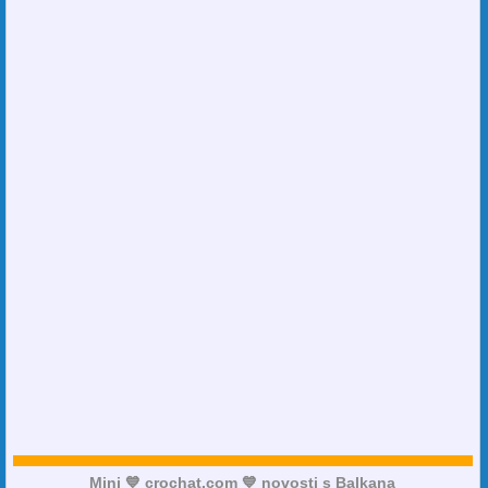
Mini 💙 crochat.com 💙 novosti s Balkana