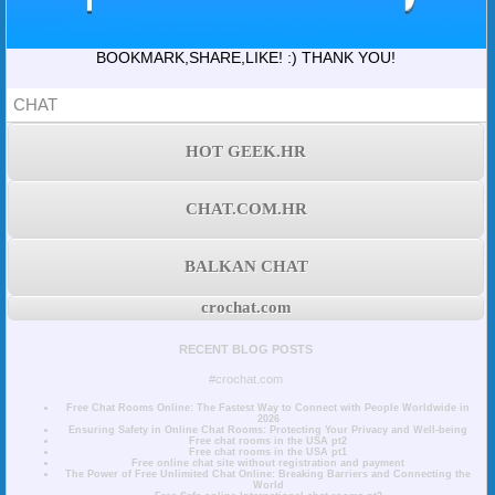
BOOKMARK,SHARE,LIKE! :) THANK YOU!
CHAT
HOT GEEK.HR
CHAT.COM.HR
BALKAN CHAT
crochat.com
RECENT BLOG POSTS
#crochat.com
Free Chat Rooms Online: The Fastest Way to Connect with People Worldwide in
2026
Ensuring Safety in Online Chat Rooms: Protecting Your Privacy and Well-being
Free chat rooms in the USA pt2
Free chat rooms in the USA pt1
Free online chat site without registration and payment
The Power of Free Unlimited Chat Online: Breaking Barriers and Connecting the
World