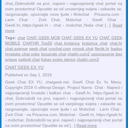
chat,,Dobrodošli na prvi, najveći i najposjećeniji chat portal na
ovim prostorima! Opustite se od unutarnjeg svijeta i zabavite se,
razgovarajte, upoznajte nove ljude i Mobchat · ‎Pricaona.com ·
‎Larin Chat · ‎Zvrk Chat, Mobchat - GeeK Chat -
GeeK.hr,,https://geek.hr › chat › mobchat,,Naša chat [...]
Read
more
Tags:
chat
CHAT GEEK MOB
CHAT GEEK EX YU
CHAT GEEK
MOBILE
CHATHR Top50
chat krstarica
krstarica chat
chat.hr
chat avenue
geek chat
crochat.com
cmook chat
flertik.hr
badoo
hrvatske chat sobe
bosanski chat
chathr.com2
upoznavanje bez
prijave
najbolji chat
ljubav preko iskrice
chathr.com3
CHAT GEEK EX YU
Published on Sep 1, 2019
Geek Chat EX YU, chatgeek.net, GeeK Chat Ex Yu Menu.
Copyright 2019 © xMexpi Design. Project Name. Chat - Najveći i
najposjećeniji hrvatski i balkan chat - GeeK.hr, https://geek.hr ›
chat, Dobrodošli na prvi, najveći i najposjećeniji chat portal na
ovim prostorima! Opustite se od vanjskoga svijeta i zabavite se,
razgovarajte, upoznajte nove ljude i uz ‎Mobchat · ‎Larin Chat ·
‎Zvrk Chat · ‎na Pricaona.com, Mobchat - GeeK.hr, https://geek.hr
› mobchat, Dobrodošli na prvi, najveći i najposjećeniji chat portal
na ovim prostorima! Opustite se od [...]
Read more