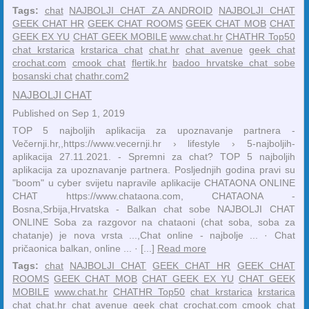
Tags:
chat
NAJBOLJI CHAT ZA ANDROID
NAJBOLJI CHAT
GEEK CHAT HR
GEEK CHAT ROOMS
GEEK CHAT MOB
CHAT
GEEK EX YU
CHAT GEEK MOBILE
www.chat.hr
CHATHR Top50
chat krstarica
krstarica chat
chat.hr
chat avenue
geek chat
crochat.com
cmook chat
flertik.hr
badoo hrvatske chat sobe
bosanski chat
chathr.com2
NAJBOLJI CHAT
Published on Sep 1, 2019
TOP 5 najboljih aplikacija za upoznavanje partnera -
Večernji.hr,,https://www.vecernji.hr › lifestyle › 5-najboljih-
aplikacija 27.11.2021. - Spremni za chat? TOP 5 najboljih
aplikacija za upoznavanje partnera. Posljednjih godina pravi su
"boom" u cyber svijetu napravile aplikacije CHATAONA ONLINE
CHAT https://www.chataona.com, CHATAONA -
Bosna,Srbija,Hrvatska - Balkan chat sobe NAJBOLJI CHAT
ONLINE Soba za razgovor na chataoni (chat soba, soba za
chatanje) je nova vrsta ...,‎Chat online - najbolje ... · ‎Chat
pričaonica balkan, online ... · [...]
Read more
Tags:
chat
NAJBOLJI CHAT
GEEK CHAT HR
GEEK CHAT
ROOMS
GEEK CHAT MOB
CHAT GEEK EX YU
CHAT GEEK
MOBILE
www.chat.hr
CHATHR Top50
chat krstarica
krstarica
chat
chat.hr
chat avenue
geek chat
crochat.com
cmook chat