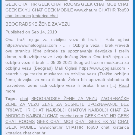
GEEK CHAT HR
GEEK CHAT ROOMS
GEEK CHAT MOB
CHAT
GEEK EX YU
CHAT GEEK MOBILE
www.chat.hr
CHATHR Top50
chat krstarica
krstarica chat
BEOGRADSKE ŽENE ZA VEZU
Published on Sep 14, 2019
Ona traži njega za ozbiljnu vezu ili brak | Halo oglasi
https://www.halooglasi.com › ... › Ozbiljna veza i brak,Prevedi
ovu stranicu lične prirode za upoznavanje devojaka i zrelih
dama, radi ozbiljne veze i zajedničkog života. Ona traži njega za
ozbiljnu vezu ili brak ... 05.09.2021 Beograd trazim muskarca za
ozbiljnu vezu (Beograd) Mali Oglasi https://www.goglasi.com ›
search › q= trazim muskarca za ozbiljnu vezu (Tražim ozbiljnu
ženu, devojku za vezu ili brak. Želeo bih upoznati slobodnu ili
razvedenu ženu radi ozbiljne veze ili braka. Imam [...]
Read
more
Tags:
chat
BEOGRADSKE ŽENE ZA VEZU
ZAGREBAČKE
ZENE ZA VEZU
ZENE ZA SUSRETE
UPOZNAVANJE BEZ
PRIJAVE
HR CHAT
NAJBOLJI CHATOVI
NAJBOLJI CHAT ZA
ANDROID
NAJBOLJI CHAT
crochat.com
GEEK CHAT HR
GEEK
CHAT ROOMS
GEEK CHAT MOB
CHAT GEEK EX YU
CHAT
GEEK MOBILE
www.chat.hr
CHATHR Top50
chat krstarica
krstarica chat
chat.hr