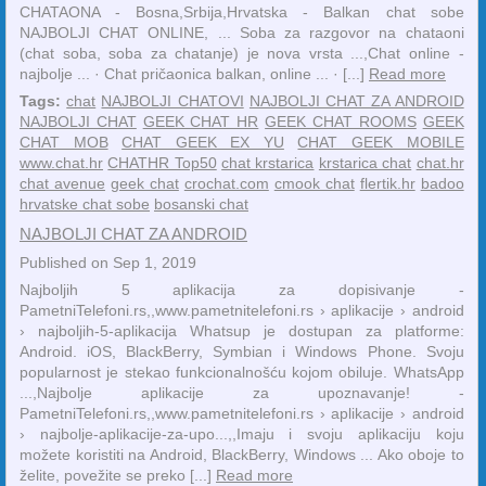
CHATAONA - Bosna,Srbija,Hrvatska - Balkan chat sobe
NAJBOLJI CHAT ONLINE, ... Soba za razgovor na chataoni
(chat soba, soba za chatanje) je nova vrsta ...,‎Chat online -
najbolje ... · ‎Chat pričaonica balkan, online ... · [...]
Read more
Tags:
chat
NAJBOLJI CHATOVI
NAJBOLJI CHAT ZA ANDROID
NAJBOLJI CHAT
GEEK CHAT HR
GEEK CHAT ROOMS
GEEK
CHAT MOB
CHAT GEEK EX YU
CHAT GEEK MOBILE
www.chat.hr
CHATHR Top50
chat krstarica
krstarica chat
chat.hr
chat avenue
geek chat
crochat.com
cmook chat
flertik.hr
badoo
hrvatske chat sobe
bosanski chat
NAJBOLJI CHAT ZA ANDROID
Published on Sep 1, 2019
Najboljih 5 aplikacija za dopisivanje -
PametniTelefoni.rs,,www.pametnitelefoni.rs › aplikacije › android
› najboljih-5-aplikacija Whatsup je dostupan za platforme:
Android. iOS, BlackBerry, Symbian i Windows Phone. Svoju
popularnost je stekao funkcionalnošću kojom obiluje. WhatsApp
...,Najbolje aplikacije za upoznavanje! -
PametniTelefoni.rs,,www.pametnitelefoni.rs › aplikacije › android
› najbolje-aplikacije-za-upo...,,Imaju i svoju aplikaciju koju
možete koristiti na Android, BlackBerry, Windows ... Ako oboje to
želite, povežite se preko [...]
Read more