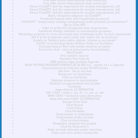
Free Safe online International chat rooms pt2
Free Safe online International chat rooms pt1
About ChatGPT and the importance for project management, pt3
About ChatGPT and the importance for project management, pt2
About ChatGPT and the importance for project management, pt1
Bard, Googleov odgovor na ChatGPT
Facebook kupuje malo više Facebooka (na burzi)
CHATGPT: “Integriranje umjetne inteligencije može povećati produktivnost”
Što je Chat GPT
Kako se pridružiti Instagram chat razgovorima
Facebook dodaje značajke za unovčavanje grupama
WhatsApp pokreće tri nova ažuriranja koja olakšavaju način na koji razgovarate
JAY-Z briše Instagram račun jedan dan nakon što se pridružio
Zarada na Twitteru pala nakon objave, vrijeme je za ulazak?
AC/DC se pridružuje klubu Billion Views na YouTubeu
Doznajte koja je NAJ internetska stranica za samce
Anonimni chat - chat za jednostavnu komunikaciju.
MiniChatHr
Prvi mobilni chat hr
Random Text Chat Hr
3000 godina stara povijest Zagreba
NOVI POTRES POGODIO PODRUČJE GLINE 4,2 - osjetio se i u Zagrebu
Cijena bitcoina je trenutno preko 50.000 dolara
Xat.com - što je xat chat
Razgovori sa strancima
Chat za čavrljanje
Najbolje stranice za upoznavanje
Stranica za upoznavanje bez prijave
Časkanje
www.chat.de ALTERNATIVE
XAT CHAT • sobe u .ba .hr .rs .me .si .mk
MINI CHAT • minichat sobe alternativa
www.chat.com CHAT ALTERNATIVE
Europe Free Chat
Chat Bosna
Chat Srbija
Chat Hrvatska
Dopisivanje sa simpatijom
Dopisivanje preko poruka
Chat za dopisivanje
Besplatno chatanje bez prijave
Chat Sa Strancima 1
Kako pronaći djevojku preko interneta
Kako naći curu preko Facebooka