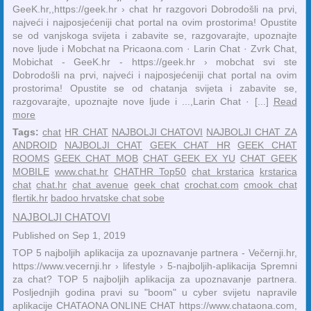
GeeK.hr,,https://geek.hr › chat hr razgovori Dobrodošli na prvi,
najveći i najposjećeniji chat portal na ovim prostorima! Opustite
se od vanjskoga svijeta i zabavite se, razgovarajte, upoznajte
nove ljude i Mobchat na Pricaona.com · ‎Larin Chat · ‎Zvrk Chat,
Mobichat - GeeK.hr - https://geek.hr › mobchat svi ste
Dobrodošli na prvi, najveći i najposjećeniji chat portal na ovim
prostorima! Opustite se od chatanja svijeta i zabavite se,
razgovarajte, upoznajte nove ljude i ...,‎Larin Chat · [...]
Read
more
Tags:
chat
HR CHAT
NAJBOLJI CHATOVI
NAJBOLJI CHAT ZA
ANDROID
NAJBOLJI CHAT
GEEK CHAT HR
GEEK CHAT
ROOMS
GEEK CHAT MOB
CHAT GEEK EX YU
CHAT GEEK
MOBILE
www.chat.hr
CHATHR Top50
chat krstarica
krstarica
chat
chat.hr
chat avenue
geek chat
crochat.com
cmook chat
flertik.hr
badoo hrvatske chat sobe
NAJBOLJI CHATOVI
Published on Sep 1, 2019
TOP 5 najboljih aplikacija za upoznavanje partnera - Večernji.hr,
https://www.vecernji.hr › lifestyle › 5-najboljih-aplikacija Spremni
za chat? TOP 5 najboljih aplikacija za upoznavanje partnera.
Posljednjih godina pravi su "boom" u cyber svijetu napravile
aplikacije CHATAONA ONLINE CHAT https://www.chataona.com,