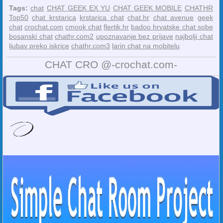
Tags:
chat
CHAT GEEK EX YU
CHAT GEEK MOBILE
CHATHR
Top50
chat krstarica
krstarica chat
chat.hr
chat avenue
geek
chat
crochat.com
cmook chat
flertik.hr
badoo hrvatske chat sobe
bosanski chat
chathr.com2
upoznavanje bez prijave
najbolji chat
ljubav preko iskrice
chathr.com3
larin chat na mobitelu
CHAT CRO @-crochat.com-