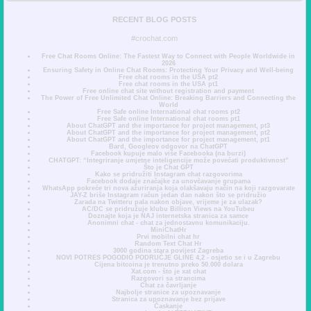
RECENT BLOG POSTS
#crochat.com
Free Chat Rooms Online: The Fastest Way to Connect with People Worldwide in
2026
Ensuring Safety in Online Chat Rooms: Protecting Your Privacy and Well-being
Free chat rooms in the USA pt2
Free chat rooms in the USA pt1
Free online chat site without registration and payment
The Power of Free Unlimited Chat Online: Breaking Barriers and Connecting the
World
Free Safe online International chat rooms pt2
Free Safe online International chat rooms pt1
About ChatGPT and the importance for project management, pt3
About ChatGPT and the importance for project management, pt2
About ChatGPT and the importance for project management, pt1
Bard, Googleov odgovor na ChatGPT
Facebook kupuje malo više Facebooka (na burzi)
CHATGPT: “Integriranje umjetne inteligencije može povećati produktivnost”
Što je Chat GPT
Kako se pridružiti Instagram chat razgovorima
Facebook dodaje značajke za unovčavanje grupama
WhatsApp pokreće tri nova ažuriranja koja olakšavaju način na koji razgovarate
JAY-Z briše Instagram račun jedan dan nakon što se pridružio
Zarada na Twitteru pala nakon objave, vrijeme je za ulazak?
AC/DC se pridružuje klubu Billion Views na YouTubeu
Doznajte koja je NAJ internetska stranica za samce
Anonimni chat - chat za jednostavnu komunikaciju.
MiniChatHr
Prvi mobilni chat hr
Random Text Chat Hr
3000 godina stara povijest Zagreba
NOVI POTRES POGODIO PODRUČJE GLINE 4,2 - osjetio se i u Zagrebu
Cijena bitcoina je trenutno preko 50.000 dolara
Xat.com - što je xat chat
Razgovori sa strancima
Chat za čavrljanje
Najbolje stranice za upoznavanje
Stranica za upoznavanje bez prijave
Časkanje