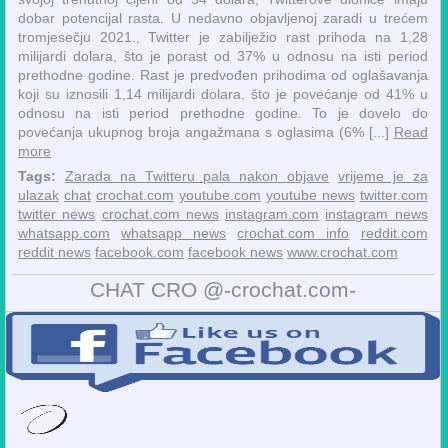
dobar potencijal rasta. U nedavno objavljenoj zaradi u trećem
tromjesečju 2021., Twitter je zabilježio rast prihoda na 1,28
milijardi dolara, što je porast od 37% u odnosu na isti period
prethodne godine. Rast je predvođen prihodima od oglašavanja
koji su iznosili 1,14 milijardi dolara, što je povećanje od 41% u
odnosu na isti period prethodne godine. To je dovelo do
povećanja ukupnog broja angažmana s oglasima (6% [...]
Read
more
Tags:
Zarada na Twitteru pala nakon objave
vrijeme je za
ulazak
chat
crochat.com
youtube.com
youtube news
twitter.com
twitter news
crochat.com news
instagram.com
instagram news
whatsapp.com
whatsapp news
crochat.com info
reddit.com
reddit news
facebook.com
facebook news
www.crochat.com
CHAT CRO @-crochat.com-