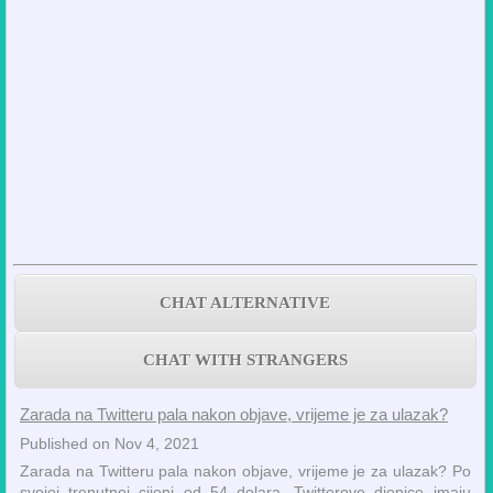
CHAT ALTERNATIVE
CHAT WITH STRANGERS
Zarada na Twitteru pala nakon objave, vrijeme je za ulazak?
Published on Nov 4, 2021
Zarada na Twitteru pala nakon objave, vrijeme je za ulazak? Po
svojoj trenutnoj cijeni od 54 dolara, Twitterove dionice imaju