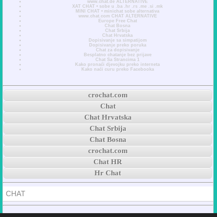
www.chat.de ALTERNATIVE
XAT CHAT • sobe u .ba .hr .rs .me .si .mk
MINI CHAT • minichat sobe alternativa
www.chat.com CHAT ALTERNATIVE
Europe Free Chat
Chat Bosna
Chat Srbija
Chat Hrvatska
Dopisivanje sa simpatijom
Dopisivanje preko poruka
Chat za dopisivanje
Besplatno chatanje bez prijave
Chat Sa Strancima 1
Kako pronaći djevojku preko interneta
Kako naći curu preko Facebooka
crochat.com
Chat
Chat Hrvatska
Chat Srbija
Chat Bosna
crochat.com
Chat HR
Hr Chat
CHAT
© 2026 crochat.com * Free Safe Chat Rooms Online With No Registration •
ABOUT
: