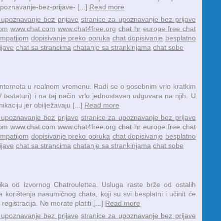
poznavanje-bez-prijave- [...]
Read more
 upoznavanje bez prijave
stranice za upoznavanje bez prijave
com
www.chat.com
www.chat4free.org
chat hr
europe free chat
impatijom
dopisivanje preko poruka
chat dopisivanje
besplatno
ijave
chat sa strancima
chatanje sa strankinjama
chat sobe
i Interneta u realnom vremenu. Radi se o posebnim vrlo kratkim
 tastaturi) i na taj način vrlo jednostavan odgovara na njih. U
aciju jer obilježavaju [...]
Read more
 upoznavanje bez prijave
stranice za upoznavanje bez prijave
com
www.chat.com
www.chat4free.org
chat hr
europe free chat
impatijom
dopisivanje preko poruka
chat dopisivanje
besplatno
ijave
chat sa strancima
chatanje sa strankinjama
chat sobe
nika od izvornog Chatroulettea. Usluga raste brže od ostalih
 korištenja nasumičnog chata, koji su svi besplatni i učinit će
gistracija. Ne morate platiti [...]
Read more
 upoznavanje bez prijave
stranice za upoznavanje bez prijave