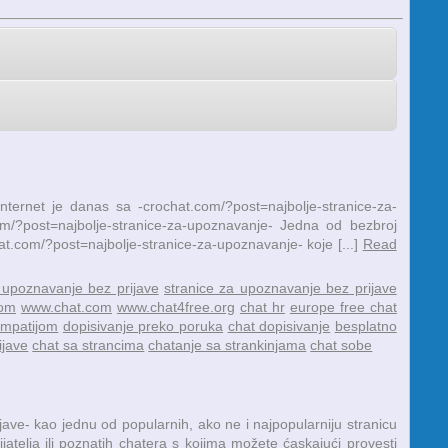
ternet je danas sa -crochat.com/?post=najbolje-stranice-za-
m/?post=najbolje-stranice-za-upoznavanje- Jedna od bezbroj
at.com/?post=najbolje-stranice-za-upoznavanje- koje [...]
Read
 upoznavanje bez prijave
stranice za upoznavanje bez prijave
com
www.chat.com
www.chat4free.org
chat hr
europe free chat
impatijom
dopisivanje preko poruka
chat dopisivanje
besplatno
ijave
chat sa strancima
chatanje sa strankinjama
chat sobe
ve- kao jednu od popularnih, ako ne i najpopularniju stranicu
jatelja ili poznatih chatera s kojima možete ćaskajući provesti