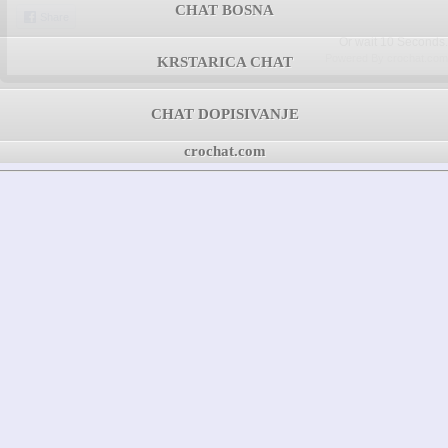
CHAT BOSNA
Share
Or wait
09
Seconds.
Powered By crochat.com
KRSTARICA CHAT
CHAT DOPISIVANJE
crochat.com