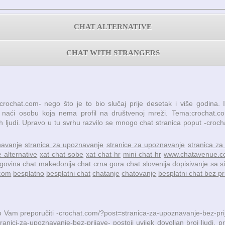
CHAT ALTERNATIVE
CHAT WITH STRANGERS
chat.com- nego što je to bio slučaj prije desetak i više godina. In
naći osobu koja nema profil na društvenoj mreži. Tema:crochat.co
h ljudi. Upravo u tu svrhu razvilo se mnogo chat stranica poput -croch
navanje
stranica za upoznavanje
stranice za upoznavanje
stranica za
 alternative
xat chat sobe
xat chat hr
mini chat hr
www.chatavenue.
govina
chat makedonija
chat crna gora
chat slovenija
dopisivanje sa s
.com
besplatno
besplatni chat
chatanje
chatovanje
besplatni chat bez pr
Vam preporučiti -crochat.com/?post=stranica-za-upoznavanje-bez-prija
ici-za-upoznavanje-bez-prijave- postoji uvijek dovoljan broj ljudi, pri