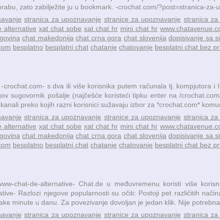
rabu, zato zabilježite ju u bookmark. -crochat.com/?post=stranica-za-u
navanje
stranica za upoznavanje
stranice za upoznavanje
stranica za
 alternative
xat chat sobe
xat chat hr
mini chat hr
www.chatavenue.
govina
chat makedonija
chat crna gora
chat slovenija
dopisivanje sa s
.com
besplatno
besplatni chat
chatanje
chatovanje
besplatni chat bez pr
 -crochat.com- s dva ili više korisnika putem računala tj. kompjutora 
ov sugovornik pošalje (najčešće koristeći tipku enter na /crochat.com/
anali preko kojih razni korisnici sužavaju izbor za *crochat.com* komunik
navanje
stranica za upoznavanje
stranice za upoznavanje
stranica za
 alternative
xat chat sobe
xat chat hr
mini chat hr
www.chatavenue.
govina
chat makedonija
chat crna gora
chat slovenija
dopisivanje sa s
.com
besplatno
besplatni chat
chatanje
chatovanje
besplatni chat bez pr
t=www-chat-de-alternative- Chat.de u međuvremenu koristi više koris
- Razlozi njegove popularnosti su očiti: Postoji pet različitih načina
ke minute u danu. Za povezivanje dovoljan je jedan klik. Nije potrebna re
navanje
stranica za upoznavanje
stranice za upoznavanje
stranica za