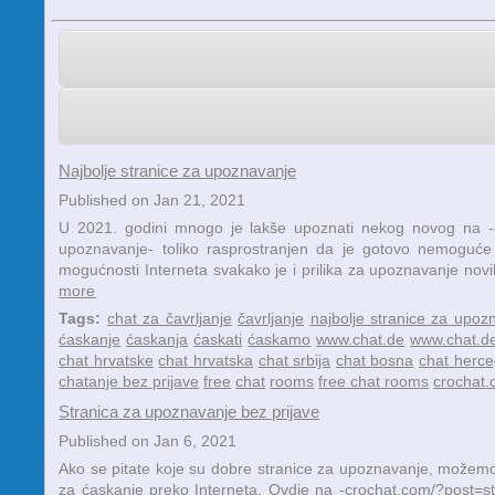
Najbolje stranice za upoznavanje
Published on Jan 21, 2021
U 2021. godini mnogo je lakše upoznati nekog novog na -cro
upoznavanje- toliko rasprostranjen da je gotovo nemoguće 
mogućnosti Interneta svakako je i prilika za upoznavanje novi
more
Tags:
chat za čavrljanje
čavrljanje
najbolje stranice za upoz
ćaskanje
ćaskanja
ćaskati
ćaskamo
www.chat.de
www.chat.de
chat hrvatske
chat hrvatska
chat srbija
chat bosna
chat herce
chatanje bez prijave
free
chat
rooms
free chat rooms
crochat
Stranica za upoznavanje bez prijave
Published on Jan 6, 2021
Ako se pitate koje su dobre stranice za upoznavanje, možemo 
za ćaskanje preko Interneta. Ovdje na -crochat.com/?post=stran