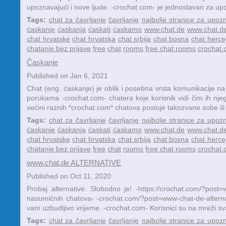
upoznavajući i nove ljude. -crochat.com- je jednostavan za upo
Tags:
chat za čavrljanje
čavrljanje
najbolje stranice za upoz
ćaskanje
ćaskanja
ćaskati
ćaskamo
www.chat.de
www.chat.de
chat hrvatske
chat hrvatska
chat srbija
chat bosna
chat herce
chatanje bez prijave
free
chat
rooms
free chat rooms
crochat
Časkanje
Published on Jan 6, 2021
Chat (eng. ćaskanje) je oblik i posebna vrsta komunikacije na
porukama -crochat.com- chatera koje korisnik vidi čim ih njeg
većini raznih *crochat.com* chatova postoje takozvane sobe ili k
Tags:
chat za čavrljanje
čavrljanje
najbolje stranice za upoz
ćaskanje
ćaskanja
ćaskati
ćaskamo
www.chat.de
www.chat.de
chat hrvatske
chat hrvatska
chat srbija
chat bosna
chat herce
chatanje bez prijave
free
chat
rooms
free chat rooms
crochat
www.chat.de ALTERNATIVE
Published on Oct 11, 2020
Probaj alternative. Slobodno je! -https://crochat.com/?pos
nasumičnih chatova- -crochat.com/?post=www-chat-de-alternative
vam uzbudljivo vrijeme. -crochat.com- Korisnici su na mreži sva
Tags:
chat za čavrljanje
čavrljanje
najbolje stranice za upoz