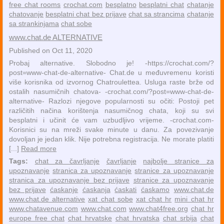
free chat rooms
crochat.com
besplatno
besplatni chat
chatanje
chatovanje
besplatni chat bez prijave
chat sa strancima
chatanje
sa strankinjama
chat sobe
www.chat.de ALTERNATIVE
Published on Oct 11, 2020
Probaj alternative. Slobodno je! -https://crochat.com/?
post=www-chat-de-alternative- Chat.de u međuvremenu koristi
više korisnika od izvornog Chatroulettea. Usluga raste brže od
ostalih nasumičnih chatova- -crochat.com/?post=www-chat-de-
alternative- Razlozi njegove popularnosti su očiti: Postoji pet
različitih načina korištenja nasumičnog chata, koji su svi
besplatni i učinit će vam uzbudljivo vrijeme. -crochat.com-
Korisnici su na mreži svake minute u danu. Za povezivanje
dovoljan je jedan klik. Nije potrebna registracija. Ne morate platiti
[...]
Read more
Tags:
chat za čavrljanje
čavrljanje
najbolje stranice za
upoznavanje
stranica za upoznavanje
stranice za upoznavanje
stranica za upoznavanje bez prijave
stranice za upoznavanje
bez prijave
ćaskanje
ćaskanja
ćaskati
ćaskamo
www.chat.de
www.chat.de alternative
xat chat sobe
xat chat hr
mini chat hr
www.chatavenue.com
www.chat.com
www.chat4free.org
chat hr
europe free chat
chat hrvatske
chat hrvatska
chat srbija
chat