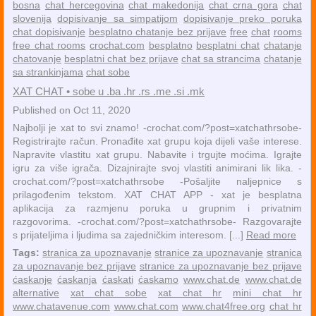
bosna
chat hercegovina
chat makedonija
chat crna gora
chat
slovenija
dopisivanje sa simpatijom
dopisivanje preko poruka
chat dopisivanje
besplatno chatanje bez prijave
free
chat
rooms
free chat rooms
crochat.com
besplatno
besplatni chat
chatanje
chatovanje
besplatni chat bez prijave
chat sa strancima
chatanje
sa strankinjama
chat sobe
XAT CHAT • sobe u .ba .hr .rs .me .si .mk
Published on Oct 11, 2020
Najbolji je xat to svi znamo! -crochat.com/?post=xatchathrsobe-
Registrirajte račun. Pronađite xat grupu koja dijeli vaše interese.
Napravite vlastitu xat grupu. Nabavite i trgujte moćima. Igrajte
igru ​​za više igrača. Dizajnirajte svoj vlastiti animirani lik lika. -
crochat.com/?post=xatchathrsobe -Pošaljite naljepnice s
prilagođenim tekstom. XAT CHAT APP - xat je besplatna
aplikacija za razmjenu poruka u grupnim i privatnim
razgovorima. -crochat.com/?post=xatchathrsobe- Razgovarajte
s prijateljima i ljudima sa zajedničkim interesom. [...]
Read more
Tags:
stranica za upoznavanje
stranice za upoznavanje
stranica
za upoznavanje bez prijave
stranice za upoznavanje bez prijave
ćaskanje
ćaskanja
ćaskati
ćaskamo
www.chat.de
www.chat.de
alternative
xat chat sobe
xat chat hr
mini chat hr
www.chatavenue.com
www.chat.com
www.chat4free.org
chat hr