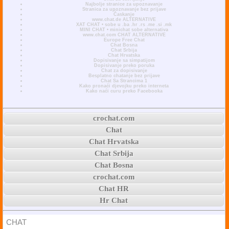
Najbolje stranice za upoznavanje
Stranica za upoznavanje bez prijave
Časkanje
www.chat.de ALTERNATIVE
XAT CHAT • sobe u .ba .hr .rs .me .si .mk
MINI CHAT • minichat sobe alternativa
www.chat.com CHAT ALTERNATIVE
Europe Free Chat
Chat Bosna
Chat Srbija
Chat Hrvatska
Dopisivanje sa simpatijom
Dopisivanje preko poruka
Chat za dopisivanje
Besplatno chatanje bez prijave
Chat Sa Strancima 1
Kako pronaći djevojku preko interneta
Kako naći curu preko Facebooka
crochat.com
Chat
Chat Hrvatska
Chat Srbija
Chat Bosna
crochat.com
Chat HR
Hr Chat
CHAT