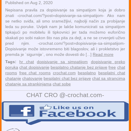
Published on Aug 2, 2020
Nepisana pravila za dopisivanje sa simpatijom koja je dobro
znati -crochat.com/?post=dopisivanje-sa-simpatijom- Ako nam
se netko sviđa, ali smo sramežljivi, najbolji način za probijanje
leda su poruke. Uvijek nam je lakše komunicirati sa simpatijom
tipkajući po mobitelu ili tipkovnici jer tada možemo euforično
skakati po sobi nakon što nas pita za dejt, a ne se crvenjeti uživo
pred njim. -crochat.com/?post=dopisivanje-sa-simpatijom-
Dopisivanje može istovremeno biti blagoslov, ali i prokletstvo jer
premda je `sigurnije`, ono može dovesti do [...]
Read more
Tags:
hr chat
dopisivanje sa simpatijom
dopisivanje preko
poruka
chat dopisivanje
besplatno chatanje bez prijave
free
chat
rooms
free chat rooms
crochat.com
besplatno
besplatni chat
chatanje
chatovanje
besplatni chat bez prijave
chat sa strancima
chatanje sa strankinjama
chat sobe
CHAT CRO @-crochat.com-