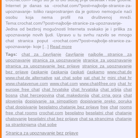
Internet je danas sa -crochat.com/?post=najbolje-stranice-za-
upoznavanje- toliko rasprostranjen da je gotovo nemoguće naći
osobu koja nema profil na društvenoj mreži.
Tema:crochat.com/?post=najbolje-stranice-za-upoznavanje-
Jedna od bezbroj mogućnosti Interneta svakako je i prilika za
upoznavanje novih ljudi. Upravo u tu svrhu razvilo se mnogo
chat stranica poput -crochat.com/?post=najbolje-stranice-za-
upoznavanje- koje [...]
Read more
Tags:
chat za čavrljanje
čavrljanje
najbolje stranice za
upoznavanje
stranica za upoznavanje
stranice za upoznavanje
stranica za upoznavanje bez prijave
stranice za upoznavanje
bez prijave
ćaskanje
ćaskanja
ćaskati
ćaskamo
www.chat.de
www.chat.de alternative
xat chat sobe
xat chat hr
mini chat hr
www.chatavenue.com
www.chat.com
www.chat4free.org
chat hr
europe free chat
chat hrvatske
chat hrvatska
chat srbija
chat
bosna
chat hercegovina
chat makedonija
chat crna gora
chat
slovenija
dopisivanje sa simpatijom
dopisivanje preko poruka
chat dopisivanje
besplatno chatanje bez prijave
free
chat
rooms
free chat rooms
crochat.com
besplatno
besplatni chat
chatanje
chatovanje
besplatni chat bez prijave
chat sa strancima
chatanje
sa strankinjama
chat sobe
Stranica za upoznavanje bez prijave