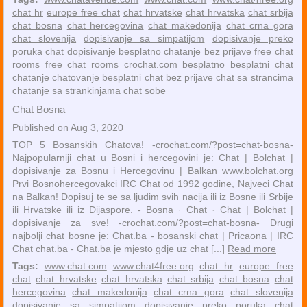
chat hr
europe free chat
chat hrvatske
chat hrvatska
chat srbija
chat bosna
chat hercegovina
chat makedonija
chat crna gora
chat slovenija
dopisivanje sa simpatijom
dopisivanje preko
poruka
chat dopisivanje
besplatno chatanje bez prijave
free
chat
rooms
free chat rooms
crochat.com
besplatno
besplatni chat
chatanje
chatovanje
besplatni chat bez prijave
chat sa strancima
chatanje sa strankinjama
chat sobe
Chat Bosna
Published on Aug 3, 2020
TOP 5 Bosanskih Chatova! -crochat.com/?post=chat-bosna-
Najpopularniji chat u Bosni i hercegovini je: Chat | Bolchat |
dopisivanje za Bosnu i Hercegovinu | Balkan www.bolchat.org
Prvi Bosnohercegovakci IRC Chat od 1992 godine, Najveci Chat
na Balkan! Dopisuj te se sa ljudim svih nacija ili iz Bosne ili Srbije
ili Hrvatske ili iz Dijaspore. - Bosna · ‎Chat · ‎Chat | Bolchat |
dopisivanje za sve! -crochat.com/?post=chat-bosna- Drugi
najbolji chat bosne je: Chat.ba - bosanski chat | Pricaona | IRC
Chat chat.ba - Chat.ba je mjesto gdje uz chat [...]
Read more
Tags:
www.chat.com
www.chat4free.org
chat hr
europe free
chat
chat hrvatske
chat hrvatska
chat srbija
chat bosna
chat
hercegovina
chat makedonija
chat crna gora
chat slovenija
dopisivanje sa simpatijom
dopisivanje preko poruka
chat