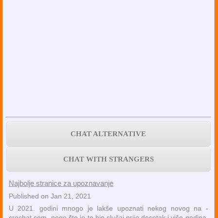
CHAT ALTERNATIVE
CHAT WITH STRANGERS
Najbolje stranice za upoznavanje
Published on Jan 21, 2021
U 2021. godini mnogo je lakše upoznati nekog novog na -
crochat.com- nego što je to bio slučaj prije desetak i više godina.