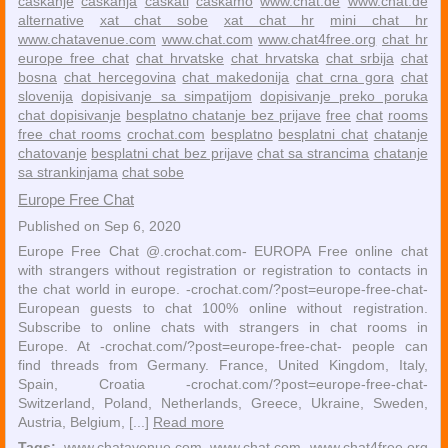
ćaskanje
ćaskanja
ćaskati
ćaskamo
www.chat.de
www.chat.de
alternative
xat chat sobe
xat chat hr
mini chat hr
www.chatavenue.com
www.chat.com
www.chat4free.org
chat hr
europe free chat
chat hrvatske
chat hrvatska
chat srbija
chat
bosna
chat hercegovina
chat makedonija
chat crna gora
chat
slovenija
dopisivanje sa simpatijom
dopisivanje preko poruka
chat dopisivanje
besplatno chatanje bez prijave
free
chat
rooms
free chat rooms
crochat.com
besplatno
besplatni chat
chatanje
chatovanje
besplatni chat bez prijave
chat sa strancima
chatanje
sa strankinjama
chat sobe
Europe Free Chat
Published on Sep 6, 2020
Europe Free Chat @.crochat.com- EUROPA Free online chat
with strangers without registration or registration to contacts in
the chat world in europe. -crochat.com/?post=europe-free-chat-
European guests to chat 100% online without registration.
Subscribe to online chats with strangers in chat rooms in
Europe. At -crochat.com/?post=europe-free-chat- people can
find threads from Germany. France, United Kingdom, Italy,
Spain, Croatia -crochat.com/?post=europe-free-chat-
Switzerland, Poland, Netherlands, Greece, Ukraine, Sweden,
Austria, Belgium, [...]
Read more
Tags:
www.chatavenue.com
www.chat.com
www.chat4free.org