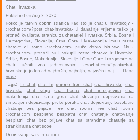
Chat Hrvatska
Published on Aug 2, 2020
Koliko je takvih dobrih stranica kao što je chat u hrvatskoj? -
crochat.com/?post=chat-hrvatska- U današnje vrijeme teško je
pronaći kvalitetnu stranicu za chatanje! Hrvatska, Srbija, Bosna i
Hercegovina, Slovenija, Crna Gora i Makedonija imaju razne
chatove ali samo -crochat.com- pruža dobro iskustvo. Na -
crochat.com- pronašli su i sakupili razne chatove iz Hrvatske,
Srbije, Bosne, Makedonije, Slovenije i Crne Gore i razgovore na
chatu učinili vrlo jednostavnim. -crochat.com/?post=chat-
hrvatska je jedan od najdražih, najboljih, najvećih i naj [...]
Read
more
Tags:
hr chat
chat hr
europe free chat
chat hrvatske
chat
hrvatska
chat srbija
chat bosna
chat hercegovina
chat
makedonija
chat crna gora
chat slovenija
dopisivanje sa
simpatijom
dopisivanje preko poruka
chat dopisivanje
besplatno
chatanje bez prijave
free
chat
rooms
free chat rooms
crochat.com
besplatno
besplatni chat
chatanje
chatovanje
besplatni chat bez prijave
chat sa strancima
chatanje sa
strankinjama
chat sobe
Dopisivanje sa simpatijom