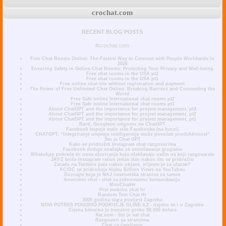
crochat.com
RECENT BLOG POSTS
#crochat.com
Free Chat Rooms Online: The Fastest Way to Connect with People Worldwide in
2026
Ensuring Safety in Online Chat Rooms: Protecting Your Privacy and Well-being
Free chat rooms in the USA pt2
Free chat rooms in the USA pt1
Free online chat site without registration and payment
The Power of Free Unlimited Chat Online: Breaking Barriers and Connecting the
World
Free Safe online International chat rooms pt2
Free Safe online International chat rooms pt1
About ChatGPT and the importance for project management, pt3
About ChatGPT and the importance for project management, pt2
About ChatGPT and the importance for project management, pt1
Bard, Googleov odgovor na ChatGPT
Facebook kupuje malo više Facebooka (na burzi)
CHATGPT: “Integriranje umjetne inteligencije može povećati produktivnost”
Što je Chat GPT
Kako se pridružiti Instagram chat razgovorima
Facebook dodaje značajke za unovčavanje grupama
WhatsApp pokreće tri nova ažuriranja koja olakšavaju način na koji razgovarate
JAY-Z briše Instagram račun jedan dan nakon što se pridružio
Zarada na Twitteru pala nakon objave, vrijeme je za ulazak?
AC/DC se pridružuje klubu Billion Views na YouTubeu
Doznajte koja je NAJ internetska stranica za samce
Anonimni chat - chat za jednostavnu komunikaciju.
MiniChatHr
Prvi mobilni chat hr
Random Text Chat Hr
3000 godina stara povijest Zagreba
NOVI POTRES POGODIO PODRUČJE GLINE 4,2 - osjetio se i u Zagrebu
Cijena bitcoina je trenutno preko 50.000 dolara
Xat.com - što je xat chat
Razgovori sa strancima
Chat za čavrljanje