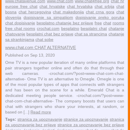
www.chatavenue.com
www.chat.com
www.chat4free.org
chat hr
europe free chat
chat hrvatske
chat hrvatska
chat srbija
chat
bosna
chat hercegovina
chat makedonija
chat crna gora
chat
slovenija
dopisivanje sa simpatijom
dopisivanje preko poruka
chat dopisivanje
besplatno chatanje bez prijave
free
chat
rooms
free chat rooms
crochat.com
besplatno
besplatni chat
chatanje
chatovanje
besplatni chat bez prijave
chat sa strancima
chatanje
sa strankinjama
chat sobe
www.chat.com CHAT ALTERNATIVE
Published on Sep 13, 2020
Ome TV is a new popular iteration of many online platforms that
pair strangers together online and often do that through their
web cameras. -crochat.com/?post=www-chat-com-chat-
alternative- Ome TV is an alternative to Omegle. Omegle is one
of the most popular types of apps that connects with strangers
and has been on the scene for a while. Emerald Chat is a
dedicated meeting people service. -crochat.com/?post=www-
chat-com-chat-alternative- The company boosts that users can
chat with strangers who share your interests, at random, or
based on [...]
Read more
Tags:
stranica za upoznavanje
stranice za upoznavanje
stranica
za upoznavanje bez prijave
stranice za upoznavanje bez prijave