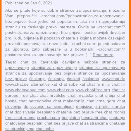
Published on Jan 6, 2021
Ako se pitate koje su dobre stranice za upoznavanje, možemo
Vam preporučiti -crochat.com/?post=stranica-za-upoznavanje-
bez-prijave- kao jednu od popularnih, ako ne i najpopularniju
stranicu za ćaskanje preko Interneta. Ovdje na -crochat.com/?
post=stranici-za-upoznavanje-bez-prijave- postoji uvijek dovoljan
broj ljudi, prijatelja ili poznatih chatera s kojima možete ćaskajući
provesti upoznavajući i nove ljude. -crochat.com- je jednostavan
za uporabu, zato zabilježite ju u bookmark. -crochat.com/?
post=stranica-za-upoznavanje-bez-prijave- [...]
Read more
Tags:
chat za čavrljanje
čavrljanje
najbolje stranice za
upoznavanje
stranica za upoznavanje
stranice za upoznavanje
stranica za upoznavanje bez prijave
stranice za upoznavanje
bez prijave
ćaskanje
ćaskanja
ćaskati
ćaskamo
www.chat.de
www.chat.de alternative
xat chat sobe
xat chat hr
mini chat hr
www.chatavenue.com
www.chat.com
www.chat4free.org
chat hr
europe free chat
chat hrvatske
chat hrvatska
chat srbija
chat
bosna
chat hercegovina
chat makedonija
chat crna gora
chat
slovenija
dopisivanje sa simpatijom
dopisivanje preko poruka
chat dopisivanje
besplatno chatanje bez prijave
free
chat
rooms
free chat rooms
crochat.com
besplatno
besplatni chat
chatanje
chatovanje
besplatni chat bez prijave
chat sa strancima
chatanje
sa strankinjama
chat sobe