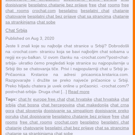
dopisivanje
besplatno chatanje bez prijave
free
chat
rooms
free
chat rooms
crochat.com
besplatno
besplatni chat
chatanje
chatovanje
besplatni chat bez prijave
chat sa strancima
chatanje
sa strankinjama
chat sobe
Chat Srbija
Published on Aug 3, 2020
Jeste li znali koje su najbolje chat stranice u Srbiji? Dobrodošli
na -crochat.com- stranicu koja se bavi najboljim chat sobama u
regiji ex-yu-balkan. U ovom članku na -crochat.com/?post=chat-
srbija- ukratko ćemo pregledati koje stranice su najpopularnije u
Srbiji što se chatovanja tiče. Privi i najpopularniji chat u Srbiji je-
Pričaonica Krstarice na adresi pricaonica.krstarica.com.
Razgovarajte i družite se preko najveće pričaonice u Srbiji.
Preko hiljadu chatera je uvek online u pričaonici. -crochat.com/?
post=chat-srbija- Druga chat [...]
Read more
Tags:
chat hr
europe free chat
chat hrvatske
chat hrvatska
chat
srbija
chat bosna
chat hercegovina
chat makedonija
chat crna
gora
chat slovenija
dopisivanje sa simpatijom
dopisivanje preko
poruka
chat dopisivanje
besplatno chatanje bez prijave
free
chat
rooms
free chat rooms
crochat.com
besplatno
besplatni chat
chatanje
chatovanje
besplatni chat bez prijave
chat sa strancima
chatanje sa strankinjama
chat sobe