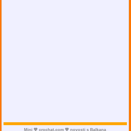
Mini 💙 crochat.com 💙 novosti s Balkana