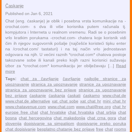
Časkanje
Published on Jan 6, 2021
Chat (eng. ćaskanje) je oblik i posebna vrsta komunikacije na -
crochat.com- s dva ili više korisnika putem računala tj.
kompjutora i Interneta u realnom vremenu. Radi se o posebnim
vrlo kratkim porukama -crochat.com- chatera koje korisnik vidi
čim ih njegov sugovornik pošalje (najčešće koristeći tipku enter
na /crochat.com/ tastaturi) i na taj način vrlo jednostavan
odgovara na njih. U većini raznih *crochat.com* chatova postoje
takozvane sobe ili kanali preko kojih razni korisnici sužavaju
izbor za *crochat.com* komunikaciju jer obilježavaju [...]
Read
more
Tags:
chat za čavrljanje
čavrljanje
najbolje stranice za
upoznavanje
stranica za upoznavanje
stranice za upoznavanje
stranica za upoznavanje bez prijave
stranice za upoznavanje
bez prijave
ćaskanje
ćaskanja
ćaskati
ćaskamo
www.chat.de
www.chat.de alternative
xat chat sobe
xat chat hr
mini chat hr
www.chatavenue.com
www.chat.com
www.chat4free.org
chat hr
europe free chat
chat hrvatske
chat hrvatska
chat srbija
chat
bosna
chat hercegovina
chat makedonija
chat crna gora
chat
slovenija
dopisivanje sa simpatijom
dopisivanje preko poruka
chat dopisivanje
besplatno chatanje bez prijave
free
chat
rooms