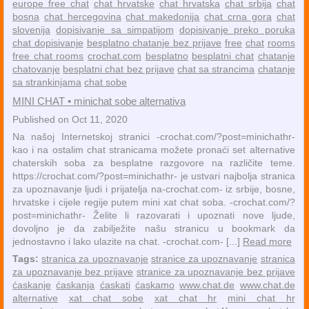
europe free chat
chat hrvatske
chat hrvatska
chat srbija
chat
bosna
chat hercegovina
chat makedonija
chat crna gora
chat
slovenija
dopisivanje sa simpatijom
dopisivanje preko poruka
chat dopisivanje
besplatno chatanje bez prijave
free
chat
rooms
free chat rooms
crochat.com
besplatno
besplatni chat
chatanje
chatovanje
besplatni chat bez prijave
chat sa strancima
chatanje
sa strankinjama
chat sobe
MINI CHAT • minichat sobe alternativa
Published on Oct 11, 2020
Na našoj Internetskoj stranici -crochat.com/?post=minichathr-
kao i na ostalim chat stranicama možete pronaći set alternative
chaterskih soba za besplatne razgovore na različite teme.
https://crochat.com/?post=minichathr- je ustvari najbolja stranica
za upoznavanje ljudi i prijatelja na-crochat.com- iz srbije, bosne,
hrvatske i cijele regije putem mini xat chat soba. -crochat.com/?
post=minichathr- Želite li razovarati i upoznati nove ljude,
dovoljno je da zabilježite našu stranicu u bookmark da
jednostavno i lako ulazite na chat. -crochat.com- [...]
Read more
Tags:
stranica za upoznavanje
stranice za upoznavanje
stranica
za upoznavanje bez prijave
stranice za upoznavanje bez prijave
ćaskanje
ćaskanja
ćaskati
ćaskamo
www.chat.de
www.chat.de
alternative
xat chat sobe
xat chat hr
mini chat hr