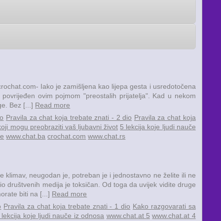
." -crochat.com- Iako je zamišljena kao lijepa gesta i usredotočena
iše povrijeđen ovim pojmom "preostalih prijatelja". Kad u nekom
e. Bez [...]
Read more
io
Pravila za chat koja trebate znati - 2 dio
Pravila za chat koja
oji mogu preobraziti vaš ljubavni život
5 lekcija koje ljudi nauče
me
www.chat.ba
crochat.com
www.chat.rs
limav, neugodan je, potreban je i jednostavno ne želite ili ne
 dio društvenih medija je toksičan. Od toga da uvijek vidite druge
rate biti na [...]
Read more
o
Pravila za chat koja trebate znati - 1 dio
Kako razgovarati sa
 lekcija koje ljudi nauče iz odnosa
www.chat.at 5
www.chat.at 4