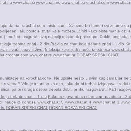
hat.hu
www.chat.si
www.chat.me
www.chat.ba
crochat.com
www.chat.r
znajte da na -crochat.com- niste sami! Svi smo bili tamo i svi znamo da 
vrijeđeni, ali, postoje stvari koje možete učiniti kako biste manje ozlijed
m-), možete osigurati svoj najbolji opstanak prekidom. Dakle, pogledajm
t koja trebate znati - 2 dio
Pravila za chat koja trebate znati - 1 dio
Ka
aziti vaš ljubavni život
5 lekcija koje ljudi nauče iz odnosa
www.chat.
.ba
crochat.com
www.chat.rs
www.chat.hr
DOBAR SRPSKI CHAT
nikacije na -crochat.com-. Ne upišite nešto u svim kapicama jer se to 
 s vama? Vrlo je iritantno za oko, tako da bi trebali izbjegavati raditi t
lica, pa bi i druga osoba trebala dobiti priliku razgovarati. Kad razgova
 koja trebate znati - 1 dio
Kako razgovarati sa strancem na chatu - 2 d
judi nauče iz odnosa
www.chat.at 5
www.chat.at 4
www.chat.at 3
www.c
.hr
DOBAR SRPSKI CHAT
DOBAR BOSANSKI CHAT
prije nego počnete razgovarati na -crochat.com-. U suprotnom, možete 