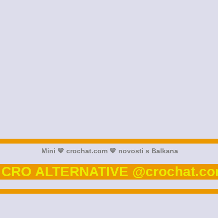
Mini 💙 crochat.com 💙 novosti s Balkana
 CRO ALTERNATIVE @crochat.co