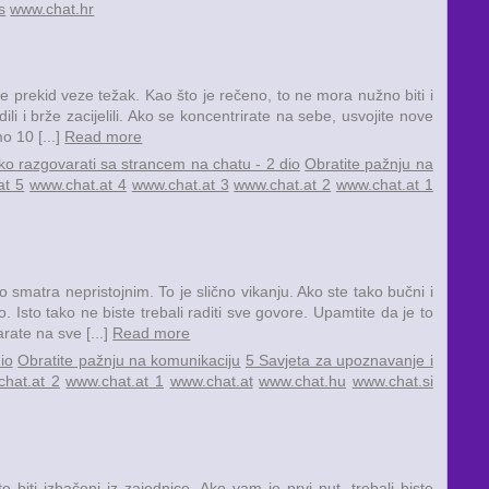
s
www.chat.hr
je prekid veze težak. Kao što je rečeno, to ne mora nužno biti i
ili i brže zacijelili. Ako se koncentrirate na sebe, usvojite nove
o 10 [...]
Read more
ko razgovarati sa strancem na chatu - 2 dio
Obratite pažnju na
at 5
www.chat.at 4
www.chat.at 3
www.chat.at 2
www.chat.at 1
smatra nepristojnim. To je slično vikanju. Ako ste tako bučni i
o. Isto tako ne biste trebali raditi sve govore. Upamtite da je to
rate na sve [...]
Read more
io
Obratite pažnju na komunikaciju
5 Savjeta za upoznavanje i
hat.at 2
www.chat.at 1
www.chat.at
www.chat.hu
www.chat.si
biti izbačeni iz zajednice. Ako vam je prvi put, trebali biste