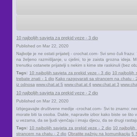
10 najboljih savjeta za prekid veze - 3 dio
Published on Mar 22, 2020
Najbolje je ne ostati prijatelj - crochat.com- Svi smo čuli frazu
na željeno razmišljanje, u cjelini, to je zaista grozna ideja.
trenutku ostanete prijatelji s nekim s kime ste raskinuli (bez ob
Tags:
10 najboljih savjeta za prekid veze - 3 dio
10 najboljih 
trebate znati - 1 dio
Kako razgovarati sa strancem na chatu - 2
iz odnosa
www.chat.at 5
www.chat.at 4
www.chat.at 3
www.cha
10 najboljih savjeta za prekid veze - 2 dio
Published on Mar 22, 2020
Izbjegavajte društvene medije -crochat.com- Svi to znamo: nem
morate biti ta osoba. Dakle, napravite izbor kako biste se što v
u vezama, da se ljudi vjenčaju i imaju djecu, da se drugi rastaj
Tags:
10 najboljih savjeta za prekid veze - 2 dio
10 najboljih
strancem na chatu - 2 dio
Obratite pažnju na komunikaciju
5 