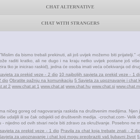
CHAT ALTERNATIVE
CHAT WITH STRANGERS
: "Mislim da bismo trebali prekinuti, ali još uvijek možemo biti prijatelji
 Može raditi kratko, ali ne dugo i na kraju netko uvijek postane još v
zira tko je inicirao raskid), jedna će osoba imati veća očekivanja od drug
savjeta za prekid veze - 2 dio
10 najboljih savjeta za prekid veze - 1 d
 dio
Obratite pažnju na komunikaciju
5 Savjeta za upoznavanje i chat k
t.at 2
www.chat.at 1
www.chat.at
www.chat.hu
www.chat.si
www.chat.
a ničeg goreg od nagovaranja raskida na društvenim medijima. Njen je k
iše udaljili ili se čak odsjekli od društvenih medija. -crochat.com- Velik
u - nijedno od ovih stvari neće biti zdravo za okruživanje. Posebno ne mo
 savjeta za prekid veze - 1 dio
Pravila za chat koja trebate znati - 2 di
Savjeta za upoznavanje i chat koji mogu preobraziti vaš ljubavni život
5