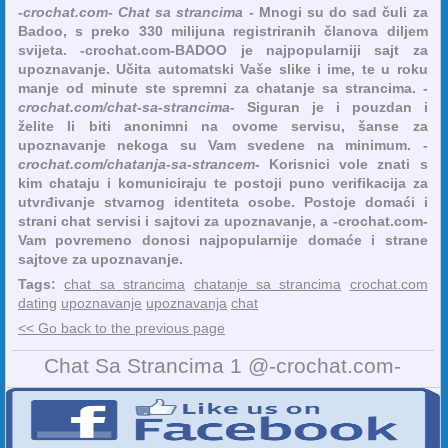
-crochat.com- Chat sa strancima
- Mnogi su do sad čuli za
Badoo, s preko 330 milijuna registriranih članova diljem
svijeta. -crochat.com-BADOO je najpopularniji sajt za
upoznavanje. Učita automatski Vaše slike i ime, te u roku
manje od minute ste spremni za chatanje sa strancima. -
crochat.com/chat-sa-strancima
- Siguran je i pouzdan i
želite li biti anonimni na ovome servisu, šanse za
upoznavanje nekoga su Vam svedene na minimum. -
crochat.com/chatanja-sa-strancem
- Korisnici vole znati s
kim chataju i komuniciraju te postoji puno verifikacija za
utvrđivanje stvarnog identiteta osobe. Postoje domaći i
strani chat servisi i sajtovi za upoznavanje, a -crochat.com-
Vam povremeno donosi najpopularnije domaće i strane
sajtove za upoznavanje.
Tags:
chat sa strancima
chatanje sa strancima
crochat.com
dating
upoznavanje
upoznavanja
chat
<< Go back to the previous page
Chat Sa Strancima 1 @-crochat.com-