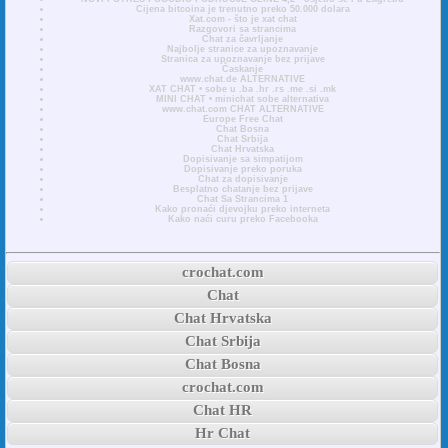
Cijena bitcoina je trenutno preko 50.000 dolara
Xat.com - što je xat chat
Razgovori sa strancima
Chat za čavrljanje
Najbolje stranice za upoznavanje
Stranica za upoznavanje bez prijave
Časkanje
www.chat.de ALTERNATIVE
XAT CHAT • sobe u .ba .hr .rs .me .si .mk
MINI CHAT • minichat sobe alternativa
www.chat.com CHAT ALTERNATIVE
Europe Free Chat
Chat Bosna
Chat Srbija
Chat Hrvatska
Dopisivanje sa simpatijom
Dopisivanje preko poruka
Chat za dopisivanje
Besplatno chatanje bez prijave
Chat Sa Strancima 1
Kako pronaći djevojku preko interneta
Kako naći curu preko Facebooka
crochat.com
Chat
Chat Hrvatska
Chat Srbija
Chat Bosna
crochat.com
Chat HR
Hr Chat