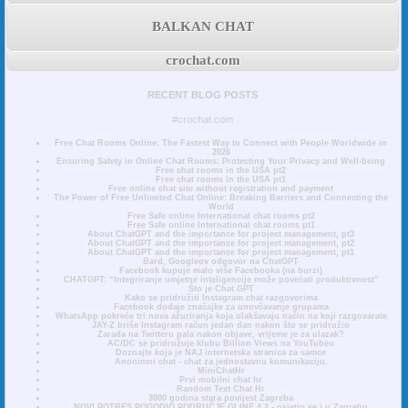
BALKAN CHAT
crochat.com
RECENT BLOG POSTS
#crochat.com
Free Chat Rooms Online: The Fastest Way to Connect with People Worldwide in
2026
Ensuring Safety in Online Chat Rooms: Protecting Your Privacy and Well-being
Free chat rooms in the USA pt2
Free chat rooms in the USA pt1
Free online chat site without registration and payment
The Power of Free Unlimited Chat Online: Breaking Barriers and Connecting the
World
Free Safe online International chat rooms pt2
Free Safe online International chat rooms pt1
About ChatGPT and the importance for project management, pt3
About ChatGPT and the importance for project management, pt2
About ChatGPT and the importance for project management, pt1
Bard, Googleov odgovor na ChatGPT
Facebook kupuje malo više Facebooka (na burzi)
CHATGPT: “Integriranje umjetne inteligencije može povećati produktivnost”
Što je Chat GPT
Kako se pridružiti Instagram chat razgovorima
Facebook dodaje značajke za unovčavanje grupama
WhatsApp pokreće tri nova ažuriranja koja olakšavaju način na koji razgovarate
JAY-Z briše Instagram račun jedan dan nakon što se pridružio
Zarada na Twitteru pala nakon objave, vrijeme je za ulazak?
AC/DC se pridružuje klubu Billion Views na YouTubeu
Doznajte koja je NAJ internetska stranica za samce
Anonimni chat - chat za jednostavnu komunikaciju.
MiniChatHr
Prvi mobilni chat hr
Random Text Chat Hr
3000 godina stara povijest Zagreba
NOVI POTRES POGODIO PODRUČJE GLINE 4,2 - osjetio se i u Zagrebu