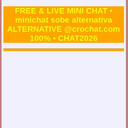
FREE & LIVE MINI CHAT •
minichat sobe alternativa
ALTERNATIVE @crochat.com
100% • CHAT2026