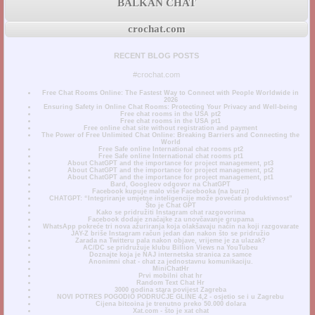
BALKAN CHAT
crochat.com
RECENT BLOG POSTS
#crochat.com
Free Chat Rooms Online: The Fastest Way to Connect with People Worldwide in
2026
Ensuring Safety in Online Chat Rooms: Protecting Your Privacy and Well-being
Free chat rooms in the USA pt2
Free chat rooms in the USA pt1
Free online chat site without registration and payment
The Power of Free Unlimited Chat Online: Breaking Barriers and Connecting the
World
Free Safe online International chat rooms pt2
Free Safe online International chat rooms pt1
About ChatGPT and the importance for project management, pt3
About ChatGPT and the importance for project management, pt2
About ChatGPT and the importance for project management, pt1
Bard, Googleov odgovor na ChatGPT
Facebook kupuje malo više Facebooka (na burzi)
CHATGPT: “Integriranje umjetne inteligencije može povećati produktivnost”
Što je Chat GPT
Kako se pridružiti Instagram chat razgovorima
Facebook dodaje značajke za unovčavanje grupama
WhatsApp pokreće tri nova ažuriranja koja olakšavaju način na koji razgovarate
JAY-Z briše Instagram račun jedan dan nakon što se pridružio
Zarada na Twitteru pala nakon objave, vrijeme je za ulazak?
AC/DC se pridružuje klubu Billion Views na YouTubeu
Doznajte koja je NAJ internetska stranica za samce
Anonimni chat - chat za jednostavnu komunikaciju.
MiniChatHr
Prvi mobilni chat hr
Random Text Chat Hr
3000 godina stara povijest Zagreba
NOVI POTRES POGODIO PODRUČJE GLINE 4,2 - osjetio se i u Zagrebu
Cijena bitcoina je trenutno preko 50.000 dolara
Xat.com - što je xat chat