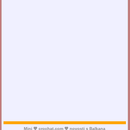
Mini 💙 crochat.com 💙 novosti s Balkana