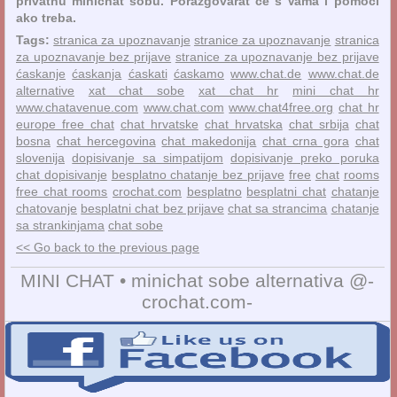
privatnu minichat sobu. Porazgovarat će s Vama i pomoći
ako treba.
Tags:
stranica za upoznavanje
stranice za upoznavanje
stranica
za upoznavanje bez prijave
stranice za upoznavanje bez prijave
ćaskanje
ćaskanja
ćaskati
ćaskamo
www.chat.de
www.chat.de
alternative
xat chat sobe
xat chat hr
mini chat hr
www.chatavenue.com
www.chat.com
www.chat4free.org
chat hr
europe free chat
chat hrvatske
chat hrvatska
chat srbija
chat
bosna
chat hercegovina
chat makedonija
chat crna gora
chat
slovenija
dopisivanje sa simpatijom
dopisivanje preko poruka
chat dopisivanje
besplatno chatanje bez prijave
free
chat
rooms
free chat rooms
crochat.com
besplatno
besplatni chat
chatanje
chatovanje
besplatni chat bez prijave
chat sa strancima
chatanje
sa strankinjama
chat sobe
<< Go back to the previous page
MINI CHAT • minichat sobe alternativa @-
crochat.com-