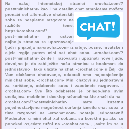
Na našoj Internetskoj stranici -crochat.com/?
post=minichathr- kao i na ostalim chat stranicama
možete
pronaći set alternative chaterskih
soba za besplatne razgovore na
različite teme.
https://crochat.com/?
post=minichathr- je ustvari
najbolja stranica za upoznavanje
ljudi i prijatelja na-crochat.com- iz srbije, bosne, hrvatske i
cijele regije putem mini xat chat soba. -crochat.com/?
post=minichathr- Želite li razovarati i upoznati nove ljude,
dovoljno je da zabilježite našu stranicu u bookmark da
jednostavno i lako ulazite na chat. -crochat.com- u želji da
Vam olakšamo chatovanje, odabrali smo najposjećenije
minichat sobe. -crochat.com- Mini chatovi su jednostavni
za korištenje, odaberete sobu i započnete razgovore. -
crochat.com- Sve što odaberete je prilagođeno svim
uređajima, mobilnim i desktop računalima što znači da na -
crochat.com/?post=minichathr- imate izuzetnu
pojednostavljenu mogućnost surfanja između chat soba, a
time razgovori na -crochat.com- postaju jednostavni!
Moderatori u mini chat xat sobama su korektni pa ako se
ponekad osjećate tužni na -crochat.com- , javite im se u