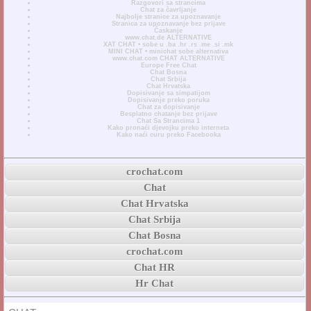
Razgovori sa strancima
Chat za čavrljanje
Najbolje stranice za upoznavanje
Stranica za upoznavanje bez prijave
Časkanje
www.chat.de ALTERNATIVE
XAT CHAT • sobe u .ba .hr .rs .me .si .mk
MINI CHAT • minichat sobe alternativa
www.chat.com CHAT ALTERNATIVE
Europe Free Chat
Chat Bosna
Chat Srbija
Chat Hrvatska
Dopisivanje sa simpatijom
Dopisivanje preko poruka
Chat za dopisivanje
Besplatno chatanje bez prijave
Chat Sa Strancima 1
Kako pronaći djevojku preko interneta
Kako naći curu preko Facebooka
crochat.com
Chat
Chat Hrvatska
Chat Srbija
Chat Bosna
crochat.com
Chat HR
Hr Chat