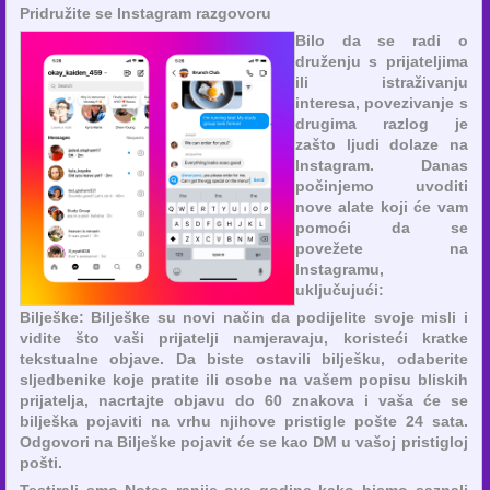
Pridružite se Instagram razgovoru
Bilo da se radi o
druženju s prijateljima
ili istraživanju
interesa, povezivanje s
drugima razlog je
zašto ljudi dolaze na
Instagram. Danas
počinjemo uvoditi
nove alate koji će vam
pomoći da se
povežete na
Instagramu,
uključujući:
Bilješke: Bilješke su novi način da podijelite svoje misli i
vidite što vaši prijatelji namjeravaju, koristeći kratke
tekstualne objave. Da biste ostavili bilješku, odaberite
sljedbenike koje pratite ili osobe na vašem popisu bliskih
prijatelja, nacrtajte objavu do 60 znakova i vaša će se
bilješka pojaviti na vrhu njihove pristigle pošte 24 sata.
Odgovori na Bilješke pojavit će se kao DM u vašoj pristigloj
pošti.
Testirali smo Notes ranije ove godine kako bismo saznali