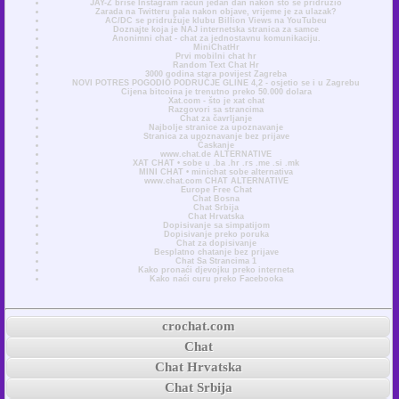
JAY-Z briše Instagram račun jedan dan nakon što se pridružio
Zarada na Twitteru pala nakon objave, vrijeme je za ulazak?
AC/DC se pridružuje klubu Billion Views na YouTubeu
Doznajte koja je NAJ internetska stranica za samce
Anonimni chat - chat za jednostavnu komunikaciju.
MiniChatHr
Prvi mobilni chat hr
Random Text Chat Hr
3000 godina stara povijest Zagreba
NOVI POTRES POGODIO PODRUČJE GLINE 4,2 - osjetio se i u Zagrebu
Cijena bitcoina je trenutno preko 50.000 dolara
Xat.com - što je xat chat
Razgovori sa strancima
Chat za čavrljanje
Najbolje stranice za upoznavanje
Stranica za upoznavanje bez prijave
Časkanje
www.chat.de ALTERNATIVE
XAT CHAT • sobe u .ba .hr .rs .me .si .mk
MINI CHAT • minichat sobe alternativa
www.chat.com CHAT ALTERNATIVE
Europe Free Chat
Chat Bosna
Chat Srbija
Chat Hrvatska
Dopisivanje sa simpatijom
Dopisivanje preko poruka
Chat za dopisivanje
Besplatno chatanje bez prijave
Chat Sa Strancima 1
Kako pronaći djevojku preko interneta
Kako naći curu preko Facebooka
crochat.com
Chat
Chat Hrvatska
Chat Srbija