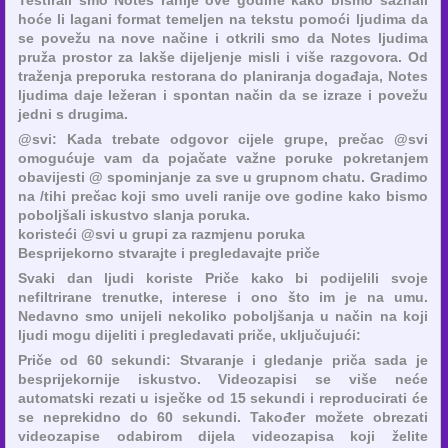
hoće li lagani format temeljen na tekstu pomoći ljudima da
se povežu na nove načine i otkrili smo da Notes ljudima
pruža prostor za lakše dijeljenje misli i više razgovora. Od
traženja preporuka restorana do planiranja događaja, Notes
ljudima daje ležeran i spontan način da se izraze i povežu
jedni s drugima.
@svi: Kada trebate odgovor cijele grupe, prečac @svi
omogućuje vam da pojačate važne poruke pokretanjem
obavijesti @ spominjanje za sve u grupnom chatu. Gradimo
na /tihi prečac koji smo uveli ranije ove godine kako bismo
poboljšali iskustvo slanja poruka.
koristeći @svi u grupi za razmjenu poruka
Besprijekorno stvarajte i pregledavajte priče
Svaki dan ljudi koriste Priče kako bi podijelili svoje
nefiltrirane trenutke, interese i ono što im je na umu.
Nedavno smo unijeli nekoliko poboljšanja u način na koji
ljudi mogu dijeliti i pregledavati priče, uključujući:
Priče od 60 sekundi: Stvaranje i gledanje priča sada je
besprijekornije iskustvo. Videozapisi se više neće
automatski rezati u isječke od 15 sekundi i reproducirati će
se neprekidno do 60 sekundi. Također možete obrezati
videozapise odabirom dijela videozapisa koji želite