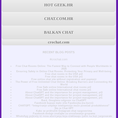
HOT GEEK.HR
CHAT.COM.HR
BALKAN CHAT
crochat.com
RECENT BLOG POSTS
#crochat.com
Free Chat Rooms Online: The Fastest Way to Connect with People Worldwide in
2026
Ensuring Safety in Online Chat Rooms: Protecting Your Privacy and Well-being
Free chat rooms in the USA pt2
Free chat rooms in the USA pt1
Free online chat site without registration and payment
The Power of Free Unlimited Chat Online: Breaking Barriers and Connecting the
World
Free Safe online International chat rooms pt2
Free Safe online International chat rooms pt1
About ChatGPT and the importance for project management, pt3
About ChatGPT and the importance for project management, pt2
About ChatGPT and the importance for project management, pt1
Bard, Googleov odgovor na ChatGPT
Facebook kupuje malo više Facebooka (na burzi)
CHATGPT: “Integriranje umjetne inteligencije može povećati produktivnost”
Što je Chat GPT
Kako se pridružiti Instagram chat razgovorima
Facebook dodaje značajke za unovčavanje grupama
WhatsApp pokreće tri nova ažuriranja koja olakšavaju način na koji razgovarate