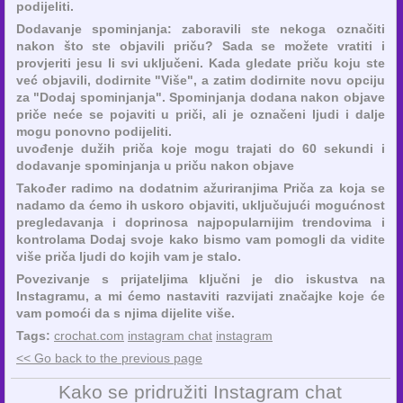
podijeliti.
Dodavanje spominjanja: zaboravili ste nekoga označiti
nakon što ste objavili priču? Sada se možete vratiti i
provjeriti jesu li svi uključeni. Kada gledate priču koju ste
već objavili, dodirnite "Više", a zatim dodirnite novu opciju
za "Dodaj spominjanja". Spominjanja dodana nakon objave
priče neće se pojaviti u priči, ali je označeni ljudi i dalje
mogu ponovno podijeliti.
uvođenje dužih priča koje mogu trajati do 60 sekundi i
dodavanje spominjanja u priču nakon objave
Također radimo na dodatnim ažuriranjima Priča za koja se
nadamo da ćemo ih uskoro objaviti, uključujući mogućnost
pregledavanja i doprinosa najpopularnijim trendovima i
kontrolama Dodaj svoje kako bismo vam pomogli da vidite
više priča ljudi do kojih vam je stalo.
Povezivanje s prijateljima ključni je dio iskustva na
Instagramu, a mi ćemo nastaviti razvijati značajke koje će
vam pomoći da s njima dijelite više.
Tags:
crochat.com
instagram chat
instagram
<< Go back to the previous page
Kako se pridružiti Instagram chat