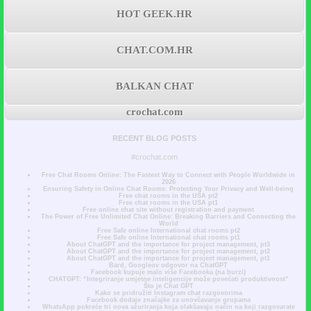
HOT GEEK.HR
CHAT.COM.HR
BALKAN CHAT
crochat.com
RECENT BLOG POSTS
#crochat.com
Free Chat Rooms Online: The Fastest Way to Connect with People Worldwide in
2026
Ensuring Safety in Online Chat Rooms: Protecting Your Privacy and Well-being
Free chat rooms in the USA pt2
Free chat rooms in the USA pt1
Free online chat site without registration and payment
The Power of Free Unlimited Chat Online: Breaking Barriers and Connecting the
World
Free Safe online International chat rooms pt2
Free Safe online International chat rooms pt1
About ChatGPT and the importance for project management, pt3
About ChatGPT and the importance for project management, pt2
About ChatGPT and the importance for project management, pt1
Bard, Googleov odgovor na ChatGPT
Facebook kupuje malo više Facebooka (na burzi)
CHATGPT: “Integriranje umjetne inteligencije može povećati produktivnost”
Što je Chat GPT
Kako se pridružiti Instagram chat razgovorima
Facebook dodaje značajke za unovčavanje grupama
WhatsApp pokreće tri nova ažuriranja koja olakšavaju način na koji razgovarate