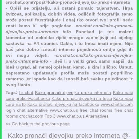
crochat.com/?post=kako-pronaci-djevojku-preko-interneta
- Opiši se prijatelju, ali ostani pomalo tajanstven. Hrpa
kvizova, aplikacija, dobrih videa, odličnih fotografija samo
može postati frustrirajuće i onaj tko otvori tvoj profil neće
znati kamo bi prije pogledao.
crochat.com/kako-pronaci-
djevojku-preko-interneta info
Ponekad je tek maleni
komentar od nekoliko riječi mnogo zanimljiviji od cijelog
sastavka na A4 stranici. Dakle, i tu treba imati mjere. Nije
baš jako dobro iznositi intimne pojedinosti ondje gdje ih
svi mogu vidjeti.
-crochat.com/kako-pronaci-djevojku-
preko-interneta-info
- Ideš li u veliki grad, samo napiši da
ideš u grad, ali nemoj opisivati kamo, s kim i slično. Usput,
neprestano updateanje profila može postati poprilično
zamorno jer ispada kao da iznosiš baš svaku pojedinost iz
svog života.
Tags:
hr chat
Kako pronaći djevojku preko interneta
Kako naći
curu preko Facebooka
Kako pronaći djevojku na fejsu
Kako naći
curu na fb
Kako pronaći djevojku na facebooku
www.chatiw.com
login
chat alternative
www.chatib.us
free
chat
rooms
free chat
rooms
crochat.com
Top 3 www.chatib.us Alternatives
<< Go back to the previous page
Kako pronaći djevojku preko interneta @-