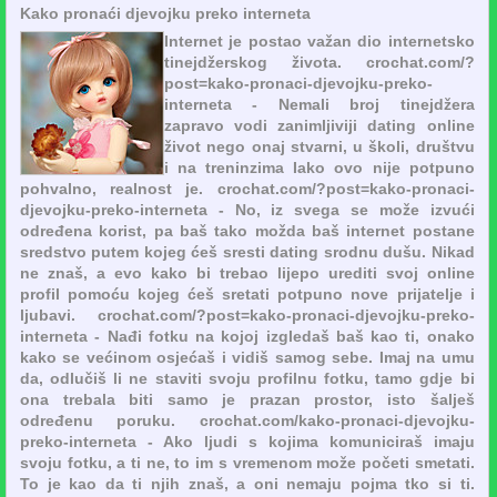
Kako pronaći djevojku preko interneta
Internet je postao važan dio internetsko
tinejdžerskog života. crochat.com/?
post=kako-pronaci-djevojku-preko-
interneta - Nemali broj tinejdžera
zapravo vodi zanimljiviji dating online
život nego onaj stvarni, u školi, društvu
i na treninzima Iako ovo nije potpuno
pohvalno, realnost je. crochat.com/?post=kako-pronaci-
djevojku-preko-interneta - No, iz svega se može izvući
određena korist, pa baš tako možda baš internet postane
sredstvo putem kojeg ćeš sresti dating srodnu dušu. Nikad
ne znaš, a evo kako bi trebao lijepo urediti svoj online
profil pomoću kojeg ćeš sretati potpuno nove prijatelje i
ljubavi. crochat.com/?post=kako-pronaci-djevojku-preko-
interneta - Nađi fotku na kojoj izgledaš baš kao ti, onako
kako se većinom osjećaš i vidiš samog sebe. Imaj na umu
da, odlučiš li ne staviti svoju profilnu fotku, tamo gdje bi
ona trebala biti samo je prazan prostor, isto šalješ
određenu poruku. crochat.com/kako-pronaci-djevojku-
preko-interneta - Ako ljudi s kojima komuniciraš imaju
svoju fotku, a ti ne, to im s vremenom može početi smetati.
To je kao da ti njih znaš, a oni nemaju pojma tko si ti.