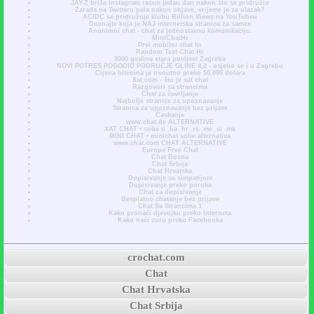
JAY-Z briše Instagram račun jedan dan nakon što se pridružio
Zarada na Twitteru pala nakon objave, vrijeme je za ulazak?
AC/DC se pridružuje klubu Billion Views na YouTubeu
Doznajte koja je NAJ internetska stranica za samce
Anonimni chat - chat za jednostavnu komunikaciju.
MiniChatHr
Prvi mobilni chat hr
Random Text Chat Hr
3000 godina stara povijest Zagreba
NOVI POTRES POGODIO PODRUČJE GLINE 4,2 - osjetio se i u Zagrebu
Cijena bitcoina je trenutno preko 50.000 dolara
Xat.com - što je xat chat
Razgovori sa strancima
Chat za čavrljanje
Najbolje stranice za upoznavanje
Stranica za upoznavanje bez prijave
Časkanje
www.chat.de ALTERNATIVE
XAT CHAT • sobe u .ba .hr .rs .me .si .mk
MINI CHAT • minichat sobe alternativa
www.chat.com CHAT ALTERNATIVE
Europe Free Chat
Chat Bosna
Chat Srbija
Chat Hrvatska
Dopisivanje sa simpatijom
Dopisivanje preko poruka
Chat za dopisivanje
Besplatno chatanje bez prijave
Chat Sa Strancima 1
Kako pronaći djevojku preko interneta
Kako naći curu preko Facebooka
crochat.com
Chat
Chat Hrvatska
Chat Srbija