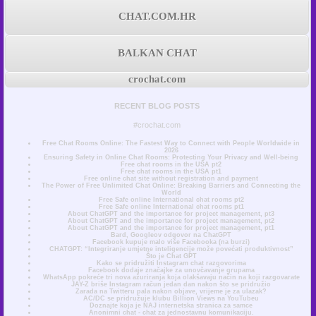
CHAT.COM.HR
BALKAN CHAT
crochat.com
RECENT BLOG POSTS
#crochat.com
Free Chat Rooms Online: The Fastest Way to Connect with People Worldwide in
2026
Ensuring Safety in Online Chat Rooms: Protecting Your Privacy and Well-being
Free chat rooms in the USA pt2
Free chat rooms in the USA pt1
Free online chat site without registration and payment
The Power of Free Unlimited Chat Online: Breaking Barriers and Connecting the
World
Free Safe online International chat rooms pt2
Free Safe online International chat rooms pt1
About ChatGPT and the importance for project management, pt3
About ChatGPT and the importance for project management, pt2
About ChatGPT and the importance for project management, pt1
Bard, Googleov odgovor na ChatGPT
Facebook kupuje malo više Facebooka (na burzi)
CHATGPT: “Integriranje umjetne inteligencije može povećati produktivnost”
Što je Chat GPT
Kako se pridružiti Instagram chat razgovorima
Facebook dodaje značajke za unovčavanje grupama
WhatsApp pokreće tri nova ažuriranja koja olakšavaju način na koji razgovarate
JAY-Z briše Instagram račun jedan dan nakon što se pridružio
Zarada na Twitteru pala nakon objave, vrijeme je za ulazak?
AC/DC se pridružuje klubu Billion Views na YouTubeu
Doznajte koja je NAJ internetska stranica za samce
Anonimni chat - chat za jednostavnu komunikaciju.