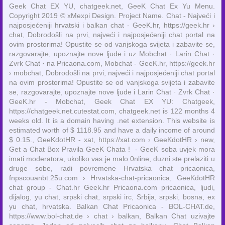
Geek Chat EX YU, chatgeek.net, GeeK Chat Ex Yu Menu.
Copyright 2019 © xMexpi Design. Project Name. Chat - Najveći i
najposjećeniji hrvatski i balkan chat - GeeK.hr, https://geek.hr ›
chat, Dobrodošli na prvi, najveći i najposjećeniji chat portal na
ovim prostorima! Opustite se od vanjskoga svijeta i zabavite se,
razgovarajte, upoznajte nove ljude i uz ‎Mobchat · ‎Larin Chat ·
‎Zvrk Chat · ‎na Pricaona.com, Mobchat - GeeK.hr, https://geek.hr
› mobchat, Dobrodošli na prvi, najveći i najposjećeniji chat portal
na ovim prostorima! Opustite se od vanjskoga svijeta i zabavite
se, razgovarajte, upoznajte nove ljude i Larin Chat · ‎Zvrk Chat ·
‎GeeK.hr - Mobchat, Geek Chat EX YU: Chatgeek,
https://chatgeek.net.cutestat.com, chatgeek.net is 122 months 4
weeks old. It is a domain having .net extension. This website is
estimated worth of $ 1118.95 and have a daily income of around
$ 0.15., GeeKdotHR - xat, https://xat.com › GeeKdotHR › new,
Get a Chat Box Pravila GeeK Chata ! - GeeK soba uvjek mora
imati moderatora, ukoliko vas je malo 0nline, duzni ste prelaziti u
druge sobe, radi povremene Hrvatska chat pricaonica,
fnpscouanbt.25u.com › Hrvatska-chat-pricaonica, GeeKdotHR
chat group - Chat.hr Geek.hr Pricaona.com pricaonica, ljudi,
dijalog, yu chat, srpski chat, srpski irc, Srbija, srpski, bosna, ex
yu chat, hrvatska. Balkan Chat Pricaonica - BOL-CHAT.de,
https://www.bol-chat.de › chat › balkan, Balkan Chat uzivajte