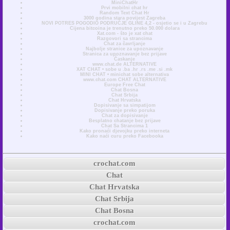
MiniChatHr
Prvi mobilni chat hr
Random Text Chat Hr
3000 godina stara povijest Zagreba
NOVI POTRES POGODIO PODRUČJE GLINE 4,2 - osjetio se i u Zagrebu
Cijena bitcoina je trenutno preko 50.000 dolara
Xat.com - što je xat chat
Razgovori sa strancima
Chat za čavrljanje
Najbolje stranice za upoznavanje
Stranica za upoznavanje bez prijave
Časkanje
www.chat.de ALTERNATIVE
XAT CHAT • sobe u .ba .hr .rs .me .si .mk
MINI CHAT • minichat sobe alternativa
www.chat.com CHAT ALTERNATIVE
Europe Free Chat
Chat Bosna
Chat Srbija
Chat Hrvatska
Dopisivanje sa simpatijom
Dopisivanje preko poruka
Chat za dopisivanje
Besplatno chatanje bez prijave
Chat Sa Strancima 1
Kako pronaći djevojku preko interneta
Kako naći curu preko Facebooka
crochat.com
Chat
Chat Hrvatska
Chat Srbija
Chat Bosna
crochat.com