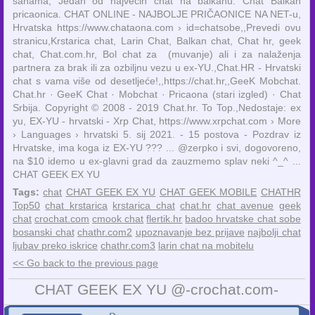
sanama, Jedan od najvecih chat na balkanu. Chat Balkan
pricaonica. CHAT ONLINE - NAJBOLJE PRIČAONICE NA NET-u,
Hrvatska https://www.chataona.com › id=chatsobe,,Prevedi ovu
stranicu,Krstarica chat, Larin Chat, Balkan chat, Chat hr, geek
chat, Chat.com.hr, Bol chat za (muvanje) ali i za nalaženja
partnera za brak ili za ozbiljnu vezu u ex-YU.,Chat.HR - Hrvatski
chat s vama više od desetljeće!,,https://chat.hr,,GeeK Mobchat.
Chat.hr · GeeK Chat · Mobchat · Pricaona (stari izgled) · Chat
Srbija. Copyright © 2008 - 2019 Chat.hr. To Top.,Nedostaje: ex
‎yu, EX-YU - hrvatski - Xrp Chat, https://www.xrpchat.com › More
› Languages › hrvatski 5. sij 2021. - 15 postova - Pozdrav iz
Hrvatske, ima koga iz EX-YU ??? ... @zerpko i svi, dogovoreno,
na $10 idemo u ex-glavni grad da zauzmemo splav neki ^_^ ...
CHAT GEEK EX YU
Tags:
chat
CHAT GEEK EX YU
CHAT GEEK MOBILE
CHATHR
Top50
chat krstarica
krstarica chat
chat.hr
chat avenue
geek
chat
crochat.com
cmook chat
flertik.hr
badoo hrvatske chat sobe
bosanski chat
chathr.com2
upoznavanje bez prijave
najbolji chat
ljubav preko iskrice
chathr.com3
larin chat na mobitelu
<< Go back to the previous page
CHAT GEEK EX YU @-crochat.com-