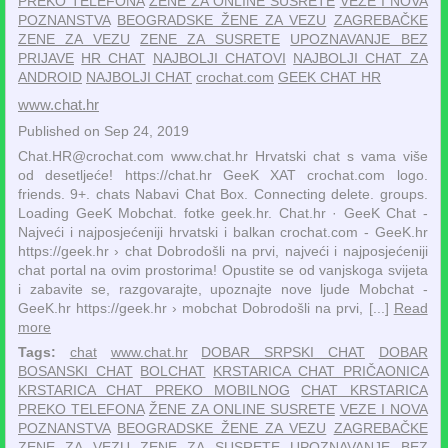
PREKO TELEFONA
ŽENE ZA ONLINE SUSRETE
VEZE I NOVA
POZNANSTVA
BEOGRADSKE ŽENE ZA VEZU
ZAGREBAČKE
ZENE ZA VEZU
ZENE ZA SUSRETE
UPOZNAVANJE BEZ
PRIJAVE
HR CHAT
NAJBOLJI CHATOVI
NAJBOLJI CHAT ZA
ANDROID
NAJBOLJI CHAT
crochat.com
GEEK CHAT HR
www.chat.hr
Published on Sep 24, 2019
Chat.HR@crochat.com www.chat.hr Hrvatski chat s vama više
od desetljeće! https://chat.hr GeeK XAT crochat.com logo.
friends. 9+. chats Nabavi Chat Box. Connecting delete. groups.
Loading GeeK Mobchat. fotke geek.hr. Chat.hr · GeeK Chat -
Najveći i najposjećeniji hrvatski i balkan crochat.com - GeeK.hr
https://geek.hr › chat Dobrodošli na prvi, najveći i najposjećeniji
chat portal na ovim prostorima! Opustite se od vanjskoga svijeta
i zabavite se, razgovarajte, upoznajte nove ljude Mobchat -
GeeK.hr https://geek.hr › mobchat Dobrodošli na prvi, [...]
Read
more
Tags:
chat
www.chat.hr
DOBAR SRPSKI CHAT
DOBAR
BOSANSKI CHAT
BOLCHAT
KRSTARICA CHAT PRIČAONICA
KRSTARICA CHAT PREKO MOBILNOG
CHAT KRSTARICA
PREKO TELEFONA
ŽENE ZA ONLINE SUSRETE
VEZE I NOVA
POZNANSTVA
BEOGRADSKE ŽENE ZA VEZU
ZAGREBAČKE
ZENE ZA VEZU
ZENE ZA SUSRETE
UPOZNAVANJE BEZ