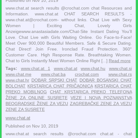
Published on Nov 10, 2019
www.chat.at search results @crochat.com chat Resources and
Information. www.chat.at CHAT SEARCH RESULTS -
www.chat.at@crochat.com- without links. Chat Live with Sexy
Women | Exciting Chat, Lovely Girls‎
Anzeigewww.anastasiadate.com/Chat-Site‎ Instant Dating You’ll
Love. Chat Live with Girls Waiting Online. Go Face-to-Face!
Meet Over 900,000 Beautiful Members. Safe & Secure Dating.
Chat Direct! Join Free. Ironclad Fraud Protection. 360°
Customer Care. High Response Rate. Breathtaking Women.
Chat to Girls Instantly Meet Women Online Right [...]
Read more
Tags:
www.chat.at 1
www.chat.at
www.chat.hu
www.chat.si
www.chat.me
www.chat.ba
crochat.com
www.chat.rs
www.chat.hr
DOBAR SRPSKI CHAT
DOBAR BOSANSKI CHAT
BOLCHAT
KRSTARICA CHAT PRIČAONICA
KRSTARICA CHAT
PREKO MOBILNOG
CHAT KRSTARICA PREKO TELEFONA
ŽENE ZA ONLINE SUSRETE
VEZE I NOVA POZNANSTVA
BEOGRADSKE ŽENE ZA VEZU
ZAGREBAČKE ZENE ZA VEZU
ZENE ZA SUSRETE
www.chat.at
Published on Nov 10, 2019
www.chat.at search results @crochat.com chat.at - chat