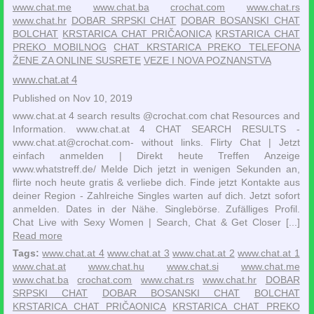
www.chat.me
www.chat.ba
crochat.com
www.chat.rs
www.chat.hr
DOBAR SRPSKI CHAT
DOBAR BOSANSKI CHAT
BOLCHAT
KRSTARICA CHAT PRIČAONICA
KRSTARICA CHAT
PREKO MOBILNOG
CHAT KRSTARICA PREKO TELEFONA
ŽENE ZA ONLINE SUSRETE
VEZE I NOVA POZNANSTVA
www.chat.at 4
Published on Nov 10, 2019
www.chat.at 4 search results @crochat.com chat Resources and
Information. www.chat.at 4 CHAT SEARCH RESULTS -
www.chat.at@crochat.com- without links. Flirty Chat | Jetzt
einfach anmelden | Direkt heute Treffen‎ Anzeige
www.whatstreff.de/‎ Melde Dich jetzt in wenigen Sekunden an,
flirte noch heute gratis & verliebe dich. Finde jetzt Kontakte aus
deiner Region - Zahlreiche Singles warten auf dich. Jetzt sofort
anmelden. Dates in der Nähe. Singlebörse. Zufälliges Profil.
Chat Live with Sexy Women | Search, Chat & Get Closer‎ [...]
Read more
Tags:
www.chat.at 4
www.chat.at 3
www.chat.at 2
www.chat.at 1
www.chat.at
www.chat.hu
www.chat.si
www.chat.me
www.chat.ba
crochat.com
www.chat.rs
www.chat.hr
DOBAR
SRPSKI CHAT
DOBAR BOSANSKI CHAT
BOLCHAT
KRSTARICA CHAT PRIČAONICA
KRSTARICA CHAT PREKO