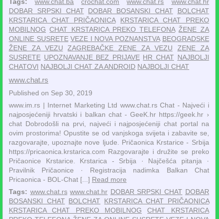
Tags:
www.chat.ba
crochat.com
www.chat.rs
www.chat.hr
DOBAR SRPSKI CHAT
DOBAR BOSANSKI CHAT
BOLCHAT
KRSTARICA CHAT PRIČAONICA
KRSTARICA CHAT PREKO
MOBILNOG
CHAT KRSTARICA PREKO TELEFONA
ŽENE ZA
ONLINE SUSRETE
VEZE I NOVA POZNANSTVA
BEOGRADSKE
ŽENE ZA VEZU
ZAGREBAČKE ZENE ZA VEZU
ZENE ZA
SUSRETE
UPOZNAVANJE BEZ PRIJAVE
HR CHAT
NAJBOLJI
CHATOVI
NAJBOLJI CHAT ZA ANDROID
NAJBOLJI CHAT
www.chat.rs
Published on Sep 30, 2019
www.im.rs | Internet Marketing Ltd www.chat.rs Chat - Najveći i
najposjećeniji hrvatski i balkan chat - GeeK.hr https://geek.hr ›
chat Dobrodošli na prvi, najveći i najposjećeniji chat portal na
ovim prostorima! Opustite se od vanjskoga svijeta i zabavite se,
razgovarajte, upoznajte nove ljude. Pričaonica Krstarice - Srbija
https://pricaonica.krstarica.com Razgovarajte i družite se preko
Pričaonice Krstarice. ‎Krstarica - Srbija · ‎Najčešća pitanja ·
‎Pravilnik Pričaonice · ‎Registracija nadimka Balkan Chat
Pricaonica - BOL-Chat [...]
Read more
Tags:
www.chat.rs
www.chat.hr
DOBAR SRPSKI CHAT
DOBAR
BOSANSKI CHAT
BOLCHAT
KRSTARICA CHAT PRIČAONICA
KRSTARICA CHAT PREKO MOBILNOG
CHAT KRSTARICA