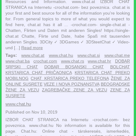
Resources and Information. www.chat.at IZBOR CHAT
STRANICA na Internetu -crochat.com- bez poveznica. chat.at is
your first and best source for all of the information you're looking
for. From general topics to more of what you would expect to
find here, chat.at has it all ... -crochat.com- single-chat.at -
Chatten, Flirten und Daten mit anderen Singles! https://single-
chat.at Chatte, Flirte und Date, habe Spaß mit tausenden
anderen Singles. 3DCity ✓ 3DGames ✓ 3DSteetChat ✓ Video-
und [...]
Read more
Tags:
www.chat.at
www.chat.hu
www.chat.si
www.chat.me
www.chat.ba
crochat.com
www.chat.rs
www.chat.hr
DOBAR
SRPSKI CHAT
DOBAR BOSANSKI CHAT
BOLCHAT
KRSTARICA CHAT PRIČAONICA
KRSTARICA CHAT PREKO
MOBILNOG
CHAT KRSTARICA PREKO TELEFONA
ŽENE ZA
ONLINE SUSRETE
VEZE I NOVA POZNANSTVA
BEOGRADSKE
ŽENE ZA VEZU
ZAGREBAČKE ZENE ZA VEZU
ZENE ZA
SUSRETE
www.chat.hu
Published on Nov 10, 2019
IZBOR CHAT STRANICA na Internetu -crochat.com- bez
poveznica. www.chat.hu No information is available for this
page. Chat.hu: Online chat - társkeresés, ismerkedés,