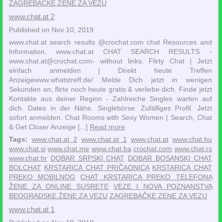
ZAGREBAČKE ZENE ZA VEZU
www.chat.at 2
Published on Nov 10, 2019
www.chat.at search results @crochat.com chat Resources and
Information. www.chat.at CHAT SEARCH RESULTS -
www.chat.at@crochat.com- without links. Flirty Chat | Jetzt
einfach anmelden | Direkt heute Treffen‎
Anzeigewww.whatstreff.de/‎ Melde Dich jetzt in wenigen
Sekunden an, flirte noch heute gratis & verliebe dich. Finde jetzt
Kontakte aus deiner Region - Zahlreiche Singles warten auf
dich. Dates in der Nähe. Singlebörse. Zufälliges Profil. Jetzt
sofort anmelden. Chat Rooms with Sexy Women | Search, Chat
& Get Closer‎ Anzeige [...]
Read more
Tags:
www.chat.at 2
www.chat.at 1
www.chat.at
www.chat.hu
www.chat.si
www.chat.me
www.chat.ba
crochat.com
www.chat.rs
www.chat.hr
DOBAR SRPSKI CHAT
DOBAR BOSANSKI CHAT
BOLCHAT
KRSTARICA CHAT PRIČAONICA
KRSTARICA CHAT
PREKO MOBILNOG
CHAT KRSTARICA PREKO TELEFONA
ŽENE ZA ONLINE SUSRETE
VEZE I NOVA POZNANSTVA
BEOGRADSKE ŽENE ZA VEZU
ZAGREBAČKE ZENE ZA VEZU
www.chat.at 1