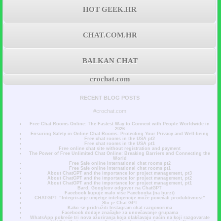
HOT GEEK.HR
CHAT.COM.HR
BALKAN CHAT
crochat.com
RECENT BLOG POSTS
#crochat.com
Free Chat Rooms Online: The Fastest Way to Connect with People Worldwide in
2026
Ensuring Safety in Online Chat Rooms: Protecting Your Privacy and Well-being
Free chat rooms in the USA pt2
Free chat rooms in the USA pt1
Free online chat site without registration and payment
The Power of Free Unlimited Chat Online: Breaking Barriers and Connecting the
World
Free Safe online International chat rooms pt2
Free Safe online International chat rooms pt1
About ChatGPT and the importance for project management, pt3
About ChatGPT and the importance for project management, pt2
About ChatGPT and the importance for project management, pt1
Bard, Googleov odgovor na ChatGPT
Facebook kupuje malo više Facebooka (na burzi)
CHATGPT: “Integriranje umjetne inteligencije može povećati produktivnost”
Što je Chat GPT
Kako se pridružiti Instagram chat razgovorima
Facebook dodaje značajke za unovčavanje grupama
WhatsApp pokreće tri nova ažuriranja koja olakšavaju način na koji razgovarate