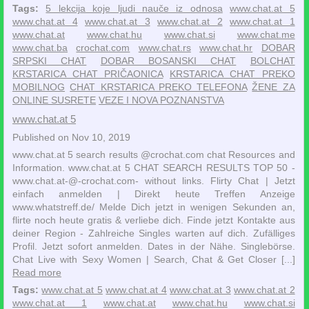
Tags:
5 lekcija koje ljudi nauče iz odnosa
www.chat.at 5
www.chat.at 4
www.chat.at 3
www.chat.at 2
www.chat.at 1
www.chat.at
www.chat.hu
www.chat.si
www.chat.me
www.chat.ba
crochat.com
www.chat.rs
www.chat.hr
DOBAR
SRPSKI CHAT
DOBAR BOSANSKI CHAT
BOLCHAT
KRSTARICA CHAT PRIČAONICA
KRSTARICA CHAT PREKO
MOBILNOG
CHAT KRSTARICA PREKO TELEFONA
ŽENE ZA
ONLINE SUSRETE
VEZE I NOVA POZNANSTVA
www.chat.at 5
Published on Nov 10, 2019
www.chat.at 5 search results @crochat.com chat Resources and
Information. www.chat.at 5 CHAT SEARCH RESULTS TOP 50 -
www.chat.at-@-crochat.com- without links. Flirty Chat | Jetzt
einfach anmelden | Direkt heute Treffen‎ Anzeige
www.whatstreff.de/ Melde Dich jetzt in wenigen Sekunden an,
flirte noch heute gratis & verliebe dich. Finde jetzt Kontakte aus
deiner Region - Zahlreiche Singles warten auf dich. Zufälliges
Profil. Jetzt sofort anmelden. Dates in der Nähe. Singlebörse.
Chat Live with Sexy Women | Search, Chat & Get Closer‎ [...]
Read more
Tags:
www.chat.at 5
www.chat.at 4
www.chat.at 3
www.chat.at 2
www.chat.at 1
www.chat.at
www.chat.hu
www.chat.si