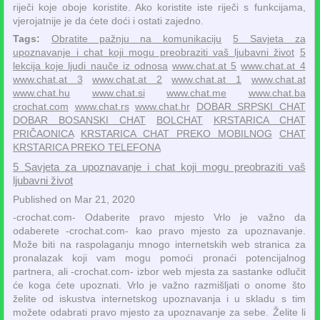
riječi koje oboje koristite. Ako koristite iste riječi s funkcijama,
vjerojatnije je da ćete doći i ostati zajedno.
Tags:
Obratite pažnju na komunikaciju
5 Savjeta za
upoznavanje i chat koji mogu preobraziti vaš ljubavni život
5
lekcija koje ljudi nauče iz odnosa
www.chat.at 5
www.chat.at 4
www.chat.at 3
www.chat.at 2
www.chat.at 1
www.chat.at
www.chat.hu
www.chat.si
www.chat.me
www.chat.ba
crochat.com
www.chat.rs
www.chat.hr
DOBAR SRPSKI CHAT
DOBAR BOSANSKI CHAT
BOLCHAT
KRSTARICA CHAT
PRIČAONICA
KRSTARICA CHAT PREKO MOBILNOG
CHAT
KRSTARICA PREKO TELEFONA
5 Savjeta za upoznavanje i chat koji mogu preobraziti vaš
ljubavni život
Published on Mar 21, 2020
-crochat.com- Odaberite pravo mjesto Vrlo je važno da
odaberete -crochat.com- kao pravo mjesto za upoznavanje.
Može biti na raspolaganju mnogo internetskih web stranica za
pronalazak koji vam mogu pomoći pronaći potencijalnog
partnera, ali -crochat.com- izbor web mjesta za sastanke odlučit
će koga ćete upoznati. Vrlo je važno razmišljati o onome što
želite od iskustva internetskog upoznavanja i u skladu s tim
možete odabrati pravo mjesto za upoznavanje za sebe. Želite li