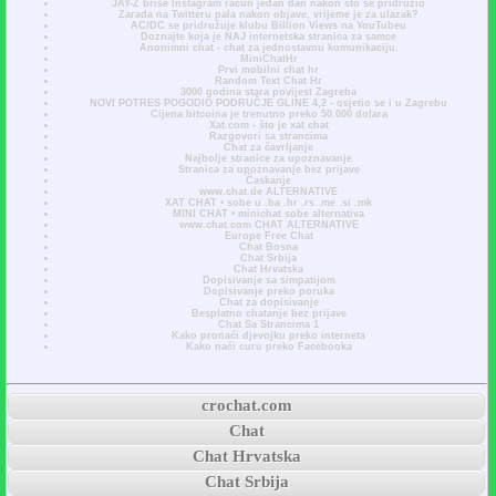
JAY-Z briše Instagram račun jedan dan nakon što se pridružio
Zarada na Twitteru pala nakon objave, vrijeme je za ulazak?
AC/DC se pridružuje klubu Billion Views na YouTubeu
Doznajte koja je NAJ internetska stranica za samce
Anonimni chat - chat za jednostavnu komunikaciju.
MiniChatHr
Prvi mobilni chat hr
Random Text Chat Hr
3000 godina stara povijest Zagreba
NOVI POTRES POGODIO PODRUČJE GLINE 4,2 - osjetio se i u Zagrebu
Cijena bitcoina je trenutno preko 50.000 dolara
Xat.com - što je xat chat
Razgovori sa strancima
Chat za čavrljanje
Najbolje stranice za upoznavanje
Stranica za upoznavanje bez prijave
Časkanje
www.chat.de ALTERNATIVE
XAT CHAT • sobe u .ba .hr .rs .me .si .mk
MINI CHAT • minichat sobe alternativa
www.chat.com CHAT ALTERNATIVE
Europe Free Chat
Chat Bosna
Chat Srbija
Chat Hrvatska
Dopisivanje sa simpatijom
Dopisivanje preko poruka
Chat za dopisivanje
Besplatno chatanje bez prijave
Chat Sa Strancima 1
Kako pronaći djevojku preko interneta
Kako naći curu preko Facebooka
crochat.com
Chat
Chat Hrvatska
Chat Srbija