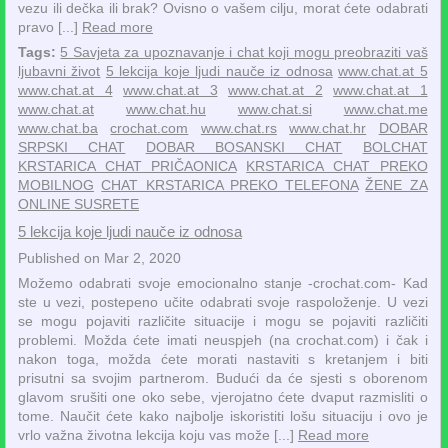
vezu ili dečka ili brak? Ovisno o vašem cilju, morat ćete odabrati
pravo [...]
Read more
Tags:
5 Savjeta za upoznavanje i chat koji mogu preobraziti vaš
ljubavni život
5 lekcija koje ljudi nauče iz odnosa
www.chat.at 5
www.chat.at 4
www.chat.at 3
www.chat.at 2
www.chat.at 1
www.chat.at
www.chat.hu
www.chat.si
www.chat.me
www.chat.ba
crochat.com
www.chat.rs
www.chat.hr
DOBAR
SRPSKI CHAT
DOBAR BOSANSKI CHAT
BOLCHAT
KRSTARICA CHAT PRIČAONICA
KRSTARICA CHAT PREKO
MOBILNOG
CHAT KRSTARICA PREKO TELEFONA
ŽENE ZA
ONLINE SUSRETE
5 lekcija koje ljudi nauče iz odnosa
Published on Mar 2, 2020
Možemo odabrati svoje emocionalno stanje -crochat.com- Kad
ste u vezi, postepeno učite odabrati svoje raspoloženje. U vezi
se mogu pojaviti različite situacije i mogu se pojaviti različiti
problemi. Možda ćete imati neuspjeh (na crochat.com) i čak i
nakon toga, možda ćete morati nastaviti s kretanjem i biti
prisutni sa svojim partnerom. Budući da će sjesti s oborenom
glavom srušiti one oko sebe, vjerojatno ćete dvaput razmisliti o
tome. Naučit ćete kako najbolje iskoristiti lošu situaciju i ovo je
vrlo važna životna lekcija koju vas može [...]
Read more