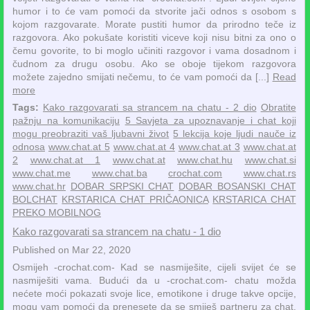
humor i to će vam pomoći da stvorite jači odnos s osobom s
kojom razgovarate. Morate pustiti humor da prirodno teče iz
razgovora. Ako pokušate koristiti viceve koji nisu bitni za ono o
čemu govorite, to bi moglo učiniti razgovor i vama dosadnom i
čudnom za drugu osobu. Ako se oboje tijekom razgovora
možete zajedno smijati nečemu, to će vam pomoći da [...]
Read
more
Tags:
Kako razgovarati sa strancem na chatu - 2 dio
Obratite
pažnju na komunikaciju
5 Savjeta za upoznavanje i chat koji
mogu preobraziti vaš ljubavni život
5 lekcija koje ljudi nauče iz
odnosa
www.chat.at 5
www.chat.at 4
www.chat.at 3
www.chat.at
2
www.chat.at 1
www.chat.at
www.chat.hu
www.chat.si
www.chat.me
www.chat.ba
crochat.com
www.chat.rs
www.chat.hr
DOBAR SRPSKI CHAT
DOBAR BOSANSKI CHAT
BOLCHAT
KRSTARICA CHAT PRIČAONICA
KRSTARICA CHAT
PREKO MOBILNOG
Kako razgovarati sa strancem na chatu - 1 dio
Published on Mar 22, 2020
Osmijeh -crochat.com- Kad se nasmiješite, cijeli svijet će se
nasmiješiti vama. Budući da u -crochat.com- chatu možda
nećete moći pokazati svoje lice, emotikone i druge takve opcije,
mogu vam pomoći da prenesete da se smiješ partneru za chat.