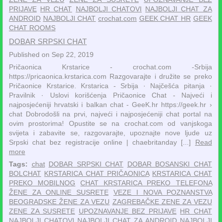
PRIJAVE
HR CHAT
NAJBOLJI CHATOVI
NAJBOLJI CHAT ZA
ANDROID
NAJBOLJI CHAT
crochat.com
GEEK CHAT HR
GEEK
CHAT ROOMS
DOBAR SRPSKI CHAT
Published on Sep 22, 2019
Pričaonica Krstarice - crochat.com -Srbija
https://pricaonica.krstarica.com Razgovarajte i družite se preko
Pričaonice Krstarice. ‎Krstarica - Srbija · ‎Najčešća pitanja ·
‎Pravilnik · ‎Uslovi korišćenja Pričaonice Chat - Najveći i
najposjećeniji hrvatski i balkan chat - GeeK.hr https://geek.hr ›
chat Dobrodošli na prvi, najveći i najposjećeniji chat portal na
ovim prostorima! Opustite se na crochat.com od vanjskoga
svijeta i zabavite se, razgovarajte, upoznajte nove ljude uz
Srpski chat bez registracije online | chaebritanday [...]
Read
more
Tags:
chat
DOBAR SRPSKI CHAT
DOBAR BOSANSKI CHAT
BOLCHAT
KRSTARICA CHAT PRIČAONICA
KRSTARICA CHAT
PREKO MOBILNOG
CHAT KRSTARICA PREKO TELEFONA
ŽENE ZA ONLINE SUSRETE
VEZE I NOVA POZNANSTVA
BEOGRADSKE ŽENE ZA VEZU
ZAGREBAČKE ZENE ZA VEZU
ZENE ZA SUSRETE
UPOZNAVANJE BEZ PRIJAVE
HR CHAT
NAJBOLJI CHATOVI
NAJBOLJI CHAT ZA ANDROID
NAJBOLJI