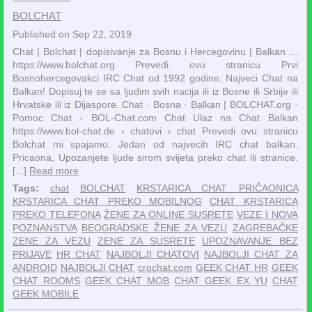
BOLCHAT
Published on Sep 22, 2019
Chat | Bolchat | dopisivanje za Bosnu i Hercegovinu | Balkan ...
https://www.bolchat.org Prevedi ovu stranicu Prvi
Bosnohercegovakci IRC Chat od 1992 godine, Najveci Chat na
Balkan! Dopisuj te se sa ljudim svih nacija ili iz Bosne ili Srbije ili
Hrvatske ili iz Dijaspore. ‎Chat · ‎Bosna · ‎Balkan | BOLCHAT.org ·
‎Pomoc Chat - BOL-Chat.com Chat Ulaz na Chat Balkan
https://www.bol-chat.de › chatovi › chat Prevedi ovu stranicu
Bolchat mi spajamo. Jedan od najvecih IRC chat balkan.
Pricaona, Upozanjete ljude sirom svijeta preko chat ili stranice.
[...]
Read more
Tags:
chat
BOLCHAT
KRSTARICA CHAT PRIČAONICA
KRSTARICA CHAT PREKO MOBILNOG
CHAT KRSTARICA
PREKO TELEFONA
ŽENE ZA ONLINE SUSRETE
VEZE I NOVA
POZNANSTVA
BEOGRADSKE ŽENE ZA VEZU
ZAGREBAČKE
ZENE ZA VEZU
ZENE ZA SUSRETE
UPOZNAVANJE BEZ
PRIJAVE
HR CHAT
NAJBOLJI CHATOVI
NAJBOLJI CHAT ZA
ANDROID
NAJBOLJI CHAT
crochat.com
GEEK CHAT HR
GEEK
CHAT ROOMS
GEEK CHAT MOB
CHAT GEEK EX YU
CHAT
GEEK MOBILE