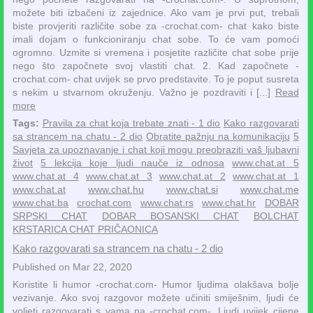
možete biti izbačeni iz zajednice. Ako vam je prvi put, trebali
biste provjeriti različite sobe za -crochat.com- chat kako biste
imali dojam o funkcioniranju chat sobe. To će vam pomoći
ogromno. Uzmite si vremena i posjetite različite chat sobe prije
nego što započnete svoj vlastiti chat. 2. Kad započnete -
crochat.com- chat uvijek se prvo predstavite. To je poput susreta
s nekim u stvarnom okruženju. Važno je pozdraviti i [...]
Read
more
Tags:
Pravila za chat koja trebate znati - 1 dio
Kako razgovarati
sa strancem na chatu - 2 dio
Obratite pažnju na komunikaciju
5
Savjeta za upoznavanje i chat koji mogu preobraziti vaš ljubavni
život
5 lekcija koje ljudi nauče iz odnosa
www.chat.at 5
www.chat.at 4
www.chat.at 3
www.chat.at 2
www.chat.at 1
www.chat.at
www.chat.hu
www.chat.si
www.chat.me
www.chat.ba
crochat.com
www.chat.rs
www.chat.hr
DOBAR
SRPSKI CHAT
DOBAR BOSANSKI CHAT
BOLCHAT
KRSTARICA CHAT PRIČAONICA
Kako razgovarati sa strancem na chatu - 2 dio
Published on Mar 22, 2020
Koristite li humor -crochat.com- Humor ljudima olakšava bolje
vezivanje. Ako svoj razgovor možete učiniti smiješnim, ljudi će
voljeti razgovarati s vama na -crochat.com-. Ljudi uvijek cijene