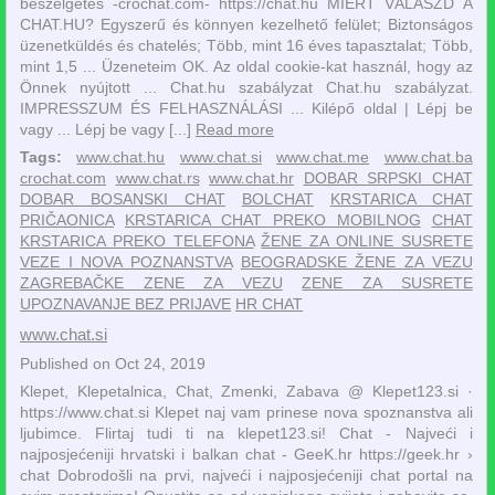
beszélgetés -crochat.com- https://chat.hu MIÉRT VÁLASZD A
CHAT.HU? Egyszerű és könnyen kezelhető felület; Biztonságos
üzenetküldés és chatelés; Több, mint 16 éves tapasztalat; Több,
mint 1,5 ... Üzeneteim OK. Az oldal cookie-kat használ, hogy az
Önnek nyújtott ... Chat.hu szabályzat Chat.hu szabályzat.
IMPRESSZUM ÉS FELHASZNÁLÁSI ... Kilépő oldal | Lépj be
vagy ... Lépj be vagy [...]
Read more
Tags:
www.chat.hu
www.chat.si
www.chat.me
www.chat.ba
crochat.com
www.chat.rs
www.chat.hr
DOBAR SRPSKI CHAT
DOBAR BOSANSKI CHAT
BOLCHAT
KRSTARICA CHAT
PRIČAONICA
KRSTARICA CHAT PREKO MOBILNOG
CHAT
KRSTARICA PREKO TELEFONA
ŽENE ZA ONLINE SUSRETE
VEZE I NOVA POZNANSTVA
BEOGRADSKE ŽENE ZA VEZU
ZAGREBAČKE ZENE ZA VEZU
ZENE ZA SUSRETE
UPOZNAVANJE BEZ PRIJAVE
HR CHAT
www.chat.si
Published on Oct 24, 2019
Klepet, Klepetalnica, Chat, Zmenki, Zabava @ Klepet123.si ·
https://www.chat.si Klepet naj vam prinese nova spoznanstva ali
ljubimce. Flirtaj tudi ti na klepet123.si! Chat - Najveći i
najposjećeniji hrvatski i balkan chat - GeeK.hr https://geek.hr ›
chat Dobrodošli na prvi, najveći i najposjećeniji chat portal na