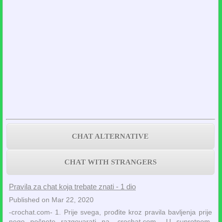
CHAT ALTERNATIVE
CHAT WITH STRANGERS
Pravila za chat koja trebate znati - 1 dio
Published on Mar 22, 2020
-crochat.com- 1. Prije svega, prođite kroz pravila bavljenja prije
nego počnete razgovarati na -crochat.com-. U suprotnom,