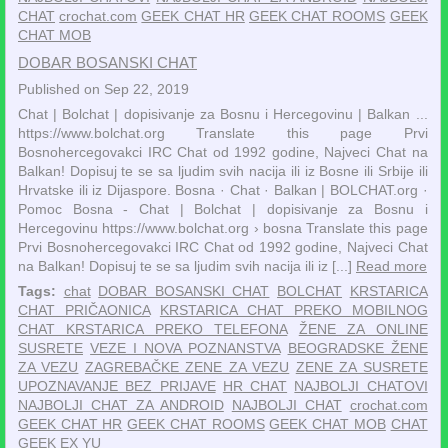
CHAT
crochat.com
GEEK CHAT HR
GEEK CHAT ROOMS
GEEK
CHAT MOB
DOBAR BOSANSKI CHAT
Published on Sep 22, 2019
Chat | Bolchat | dopisivanje za Bosnu i Hercegovinu | Balkan ...
https://www.bolchat.org Translate this page Prvi
Bosnohercegovakci IRC Chat od 1992 godine, Najveci Chat na
Balkan! Dopisuj te se sa ljudim svih nacija ili iz Bosne ili Srbije ili
Hrvatske ili iz Dijaspore. ‎Bosna · ‎Chat · ‎Balkan | BOLCHAT.org ·
‎Pomoc Bosna - Chat | Bolchat | dopisivanje za Bosnu i
Hercegovinu https://www.bolchat.org › bosna Translate this page
Prvi Bosnohercegovakci IRC Chat od 1992 godine, Najveci Chat
na Balkan! Dopisuj te se sa ljudim svih nacija ili iz [...]
Read more
Tags:
chat
DOBAR BOSANSKI CHAT
BOLCHAT
KRSTARICA
CHAT PRIČAONICA
KRSTARICA CHAT PREKO MOBILNOG
CHAT KRSTARICA PREKO TELEFONA
ŽENE ZA ONLINE
SUSRETE
VEZE I NOVA POZNANSTVA
BEOGRADSKE ŽENE
ZA VEZU
ZAGREBAČKE ZENE ZA VEZU
ZENE ZA SUSRETE
UPOZNAVANJE BEZ PRIJAVE
HR CHAT
NAJBOLJI CHATOVI
NAJBOLJI CHAT ZA ANDROID
NAJBOLJI CHAT
crochat.com
GEEK CHAT HR
GEEK CHAT ROOMS
GEEK CHAT MOB
CHAT
GEEK EX YU