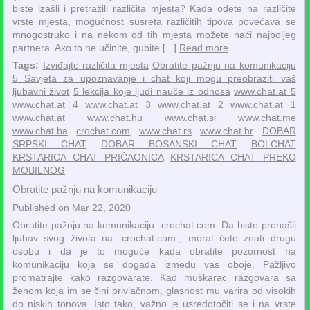
biste izašli i pretražili različita mjesta? Kada odete na različite
vrste mjesta, mogućnost susreta različitih tipova povećava se
mnogostruko i na nekom od tih mjesta možete naći najboljeg
partnera. Ako to ne učinite, gubite [...]
Read more
Tags:
Izviđajte različita mjesta
Obratite pažnju na komunikaciju
5 Savjeta za upoznavanje i chat koji mogu preobraziti vaš
ljubavni život
5 lekcija koje ljudi nauče iz odnosa
www.chat.at 5
www.chat.at 4
www.chat.at 3
www.chat.at 2
www.chat.at 1
www.chat.at
www.chat.hu
www.chat.si
www.chat.me
www.chat.ba
crochat.com
www.chat.rs
www.chat.hr
DOBAR
SRPSKI CHAT
DOBAR BOSANSKI CHAT
BOLCHAT
KRSTARICA CHAT PRIČAONICA
KRSTARICA CHAT PREKO
MOBILNOG
Obratite pažnju na komunikaciju
Published on Mar 22, 2020
Obratite pažnju na komunikaciju -crochat.com- Da biste pronašli
ljubav svog života na -crochat.com-, morat ćete znati drugu
osobu i da je to moguće kada obratite pozornost na
komunikaciju koja se događa između vas oboje. Pažljivo
promatrajte kako razgovarate. Kad muškarac razgovara sa
ženom koja im se čini privlačnom, glasnost mu varira od visokih
do niskih tonova. Isto tako, važno je usredotočiti se i na vrste