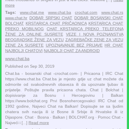
more
Tags:
www.chat.me
www.chat.ba
crochat.com
www.chat.rs
www.chat.hr
DOBAR SRPSKI CHAT
DOBAR BOSANSKI CHAT
BOLCHAT
KRSTARICA CHAT PRIČAONICA
KRSTARICA CHAT
PREKO MOBILNOG
CHAT KRSTARICA PREKO TELEFONA
ŽENE ZA ONLINE SUSRETE
VEZE I NOVA POZNANSTVA
BEOGRADSKE ŽENE ZA VEZU
ZAGREBAČKE ZENE ZA VEZU
ZENE ZA SUSRETE
UPOZNAVANJE BEZ PRIJAVE
HR CHAT
NAJBOLJI CHATOVI
NAJBOLJI CHAT ZA ANDROID
www.chat.ba
Published on Sep 30, 2019
Chat.ba - bosanski chat -crochat.com- | Pricaona | IRC Chat
https://www.chat.ba Chat.ba je mjesto gdje uz chat možete da
odmorite od svakodnevnih obaveza ili da upoznate ljubav ili
prijatelje. Poštujte pravila pricaona chata. Chat | Bolchat |
dopisivanje za Bosnu i Hercegovinu | Balkan
https://www.bolchat.org Prvi Bosnohercegovakci IRC Chat od
1992 godine, Najveci Chat na Balkan! Dopisujte se sa ljudim
chatera svih nacija ili iz Bosne ili Srbije ili Hrvatske ili iz
Dijaspore. ‎Chat · ‎Bosna · ‎Balkan | BOLCHAT.org · ‎Pomoc Chat -
Najveći i [...]
Read more