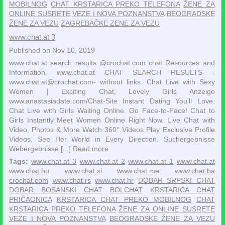
MOBILNOG
CHAT KRSTARICA PREKO TELEFONA
ŽENE ZA
ONLINE SUSRETE
VEZE I NOVA POZNANSTVA
BEOGRADSKE
ŽENE ZA VEZU
ZAGREBAČKE ZENE ZA VEZU
www.chat.at 3
Published on Nov 10, 2019
www.chat.at search results @crochat.com chat Resources and
Information. www.chat.at CHAT SEARCH RESULTS -
www.chat.at@crochat.com- without links. Chat Live with Sexy
Women | Exciting Chat, Lovely Girls‎ Anzeige
www.anastasiadate.com/Chat-Site‎ Instant Dating You’ll Love.
Chat Live with Girls Waiting Online. Go Face-to-Face! Chat to
Girls Instantly Meet Women Online Right Now. Live Chat with
Video, Photos & More Watch 360° Videos Play Exclusive Profile
Videos. See Her World in Every Direction. Suchergebnisse
Webergebnisse [...]
Read more
Tags:
www.chat.at 3
www.chat.at 2
www.chat.at 1
www.chat.at
www.chat.hu
www.chat.si
www.chat.me
www.chat.ba
crochat.com
www.chat.rs
www.chat.hr
DOBAR SRPSKI CHAT
DOBAR BOSANSKI CHAT
BOLCHAT
KRSTARICA CHAT
PRIČAONICA
KRSTARICA CHAT PREKO MOBILNOG
CHAT
KRSTARICA PREKO TELEFONA
ŽENE ZA ONLINE SUSRETE
VEZE I NOVA POZNANSTVA
BEOGRADSKE ŽENE ZA VEZU