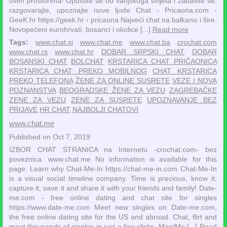
ovim prostorima! Opustite se od vanjskoga svijeta i zabavite se,
razgovarajte, upoznajte nove ljude Chat - Pricaona.com -
GeeK.hr https://geek.hr › pricaona Najveći chat na balkanu i šire.
Novopećeni eurohrvati, bosanci i okolice [...]
Read more
Tags:
www.chat.si
www.chat.me
www.chat.ba
crochat.com
www.chat.rs
www.chat.hr
DOBAR SRPSKI CHAT
DOBAR
BOSANSKI CHAT
BOLCHAT
KRSTARICA CHAT PRIČAONICA
KRSTARICA CHAT PREKO MOBILNOG
CHAT KRSTARICA
PREKO TELEFONA
ŽENE ZA ONLINE SUSRETE
VEZE I NOVA
POZNANSTVA
BEOGRADSKE ŽENE ZA VEZU
ZAGREBAČKE
ZENE ZA VEZU
ZENE ZA SUSRETE
UPOZNAVANJE BEZ
PRIJAVE
HR CHAT
NAJBOLJI CHATOVI
www.chat.me
Published on Oct 7, 2019
IZBOR CHAT STRANICA na Internetu -crochat.com- bez
poveznica. www.chat.me No information is available for this
page. Learn why Chat-Me-In https://chat-me-in.com Chat-Me-In
is a visual social timeline company. Time is precious, know it,
capture it, save it and share it with your friends and family! Date-
me.com - free online dating and chat site for singles
https://www.date-me.com Meet new singles on Date-me.com,
the free online dating site for the US and abroad. Chat, flirt and
meet thousands of singles in just a few clicks. MeetMe [...]
Read