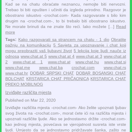
Kad se na chatu obraćate neznancu, nemojte biti nervozni.
Trebao bi biti opušten i učiniti da izgleda prirodno. Razgovor je
obostrano iskustvo -crochat.com- Kada razgovarate s bilo kim
drugim na -crochat.com-, to bi trebalo biti obostrano iskustvo.
Ne morate brinuti da ne znate što reći. Iako možete [...]
Read
more
Tags:
Kako razgovarati sa strancem na chatu - 1 dio
Obratite
pažnju na komunikaciju
5 Savjeta za upoznavanje i chat koji
mogu preobraziti vaš ljubavni život
5 lekcija koje ljudi nauče iz
odnosa
www.chat.at 5
www.chat.at 4
www.chat.at 3
www.chat.at
2
www.chat.at 1
www.chat.at
www.chat.hu
www.chat.si
www.chat.me
www.chat.ba
crochat.com
www.chat.rs
www.chat.hr
DOBAR SRPSKI CHAT
DOBAR BOSANSKI CHAT
BOLCHAT
KRSTARICA CHAT PRIČAONICA
KRSTARICA CHAT
PREKO MOBILNOG
Izviđajte različita mjesta
Published on Mar 22, 2020
Izviđajte različita mjesta -crochat.com- Ako želite upoznati ljubav
svog života na -crochat.com-, morat ćete ići na različita mjesta i
upoznati različite ljude. Ako se jednostavno držite -crochat.com-
kao jednog mjesta, povećava se vjerojatnost susreta iste vrste
ljudi. Umjesto da se jednostavno pridržavate šanka, zašto ne